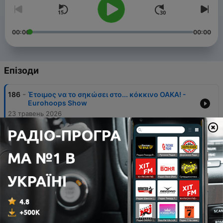
00:00
00:00
Епізоди
-
186
Έτοιμος να το σηκώσει στο... κόκκινο ΟΑΚΑ! -
Eurohoops Show
23 травень 2026
-
185
Παναθηναϊκός... "δυστυχώς επτωχεύσαμεν"
και φαβορί ο Ολυμπιακός στο Final Four -
Eurohoops Show
14 травень 2026
-
184
Ανεπίδεκτος μαθήσεως ο ΠΑΟ και η Φενέρ που
δεν τρομάζει τον Ολυμπιακό - Eurohoops Show
09 травень 2026
-
183
Κόκκινη κούπα ή... και ποιον ευνοεί το beef