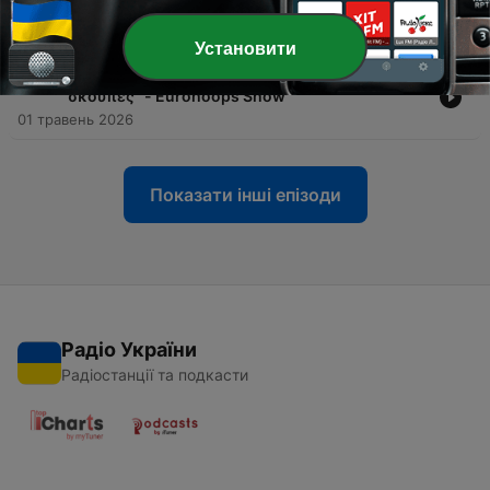
ΠΑΟ-Βαλένθια - Eurohoops Show
07 травень 2026
Установити
-
182
Ολοταχώς για ΕΛΛΗΝΙΚΟ ΤΕΛΙΚΟ μετά τις
"σκούπες" - Eurohoops Show
01 травень 2026
Показати інші епізоди
Радіо України
Радіостанції та подкасти