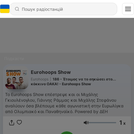
Подкасти
Eurohoops Show
Eurohoops
|
186 - Έτοιμος να το σηκώσει στο...
κόκκινο ΟΑΚΑ! - Eurohoops Show
Το Eurohoops Show επέστρεψε και οι Μιχάλης
Γκιουλένογλου, Γιάννης Ράμμας και Μιχάλης Στεφάνου
αναλύουν όσα βλέπουμε κάθε αγωνιστική στην Ευρωλίγκα
από Ολυμπιακό και Παναθηναϊκό. Powered by ΔΕΗ
1
x
Гучність