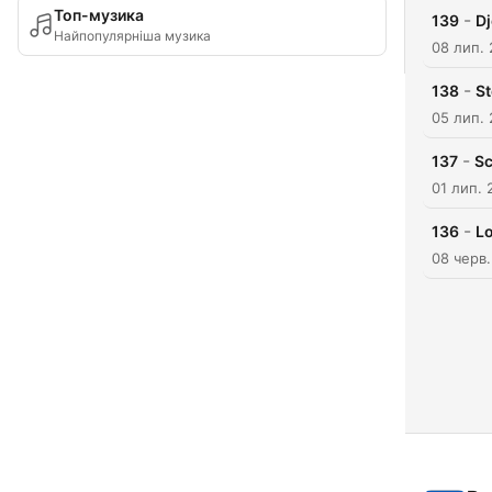
Топ-музика
-
139
Dj
Найпопулярніша музика
08 лип.
-
138
St
05 лип.
-
137
Sc
01 лип. 
-
136
Lo
08 черв