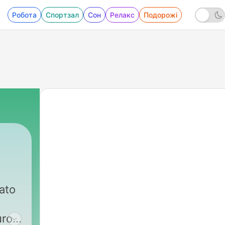
Робота
Спортзал
Сон
Релакс
Подорожі
ato
ro.