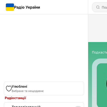
Радіо України
Подкаст
Улюблені
Вибране та нещодавнє
Радіостанції
Топ радіостанцій