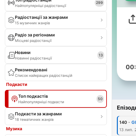
299
Найпопулярніші радіостанції
Радіостанції за жанрами
15 музичних жанрів
Радіо за регіонами
Місцеві радіостанції
Новини
13
Новинні радіостанції
00
Рекомендовані
Список найкращих радіостанцій
Подкасти
Топ подкастів
50
Найпопулярніші подкасти
Епізод
Подкасти за жанрами
18 тематичних жанрів
-
140
Gl
Музика
13 лип. 