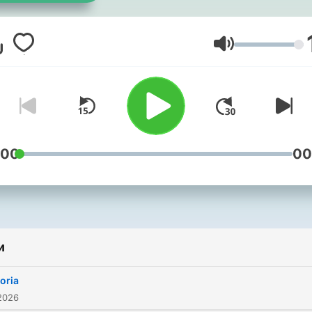
Questo podcast è realizza
grazie al sostegno degli
abbonati. Abbonati a Ultim
Гучність
Uomo.
:00
00
и
oria
2026