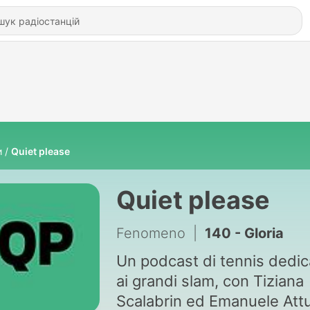
и
Quiet please
Quiet please
Fenomeno
|
140 - Gloria
Un podcast di tennis dedic
ai grandi slam, con Tiziana
Scalabrin ed Emanuele Attu