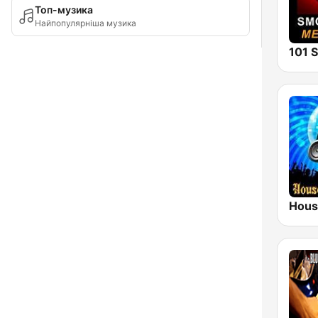
Топ-музика
Найпопулярніша музика