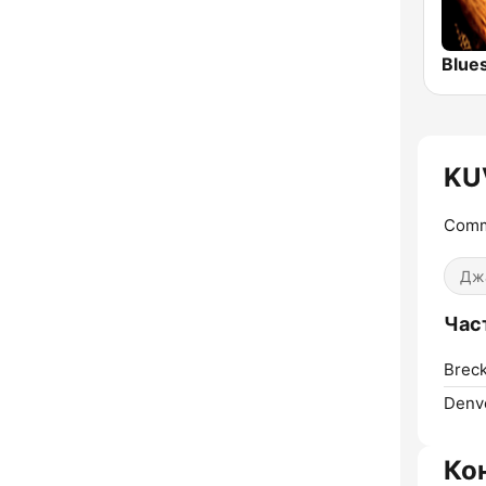
Blue
KU
Commu
Дж
Час
Breck
Denv
Ко