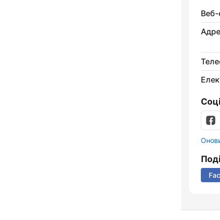
Веб-
Адре
Теле
Елек
Соц
Онови
Под
Fa