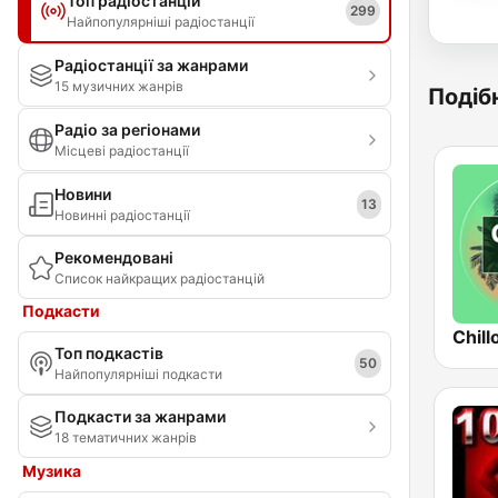
Топ радіостанцій
299
Найпопулярніші радіостанції
Радіостанції за жанрами
15 музичних жанрів
Подібн
Радіо за регіонами
Місцеві радіостанції
Новини
13
Новинні радіостанції
Рекомендовані
Список найкращих радіостанцій
Подкасти
Chill
Топ подкастів
50
Найпопулярніші подкасти
Подкасти за жанрами
18 тематичних жанрів
Музика