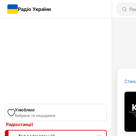
Радіо України
Станц
Улюблені
Вибране та нещодавнє
Радіостанції