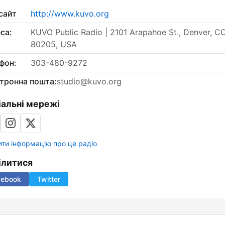
сайт
http://www.kuvo.org
са:
KUVO Public Radio | 2101 Arapahoe St., Denver, C
80205, USA
фон:
303-480-9272
тронна пошта:
studio@kuvo.org
іальні мережі
ти інформацію про це радіо
ілитися
cebook
Twitter