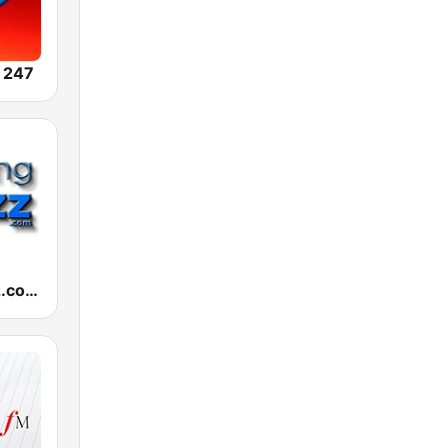
 247
RelaxingJazz.com - Smooth Jazz