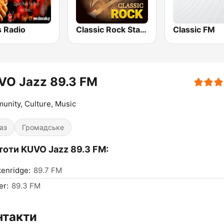
s Radio
Classic Rock Station
Classic FM
VO Jazz 89.3 FM
nity, Culture, Music
аз
Громадське
тоти KUVO Jazz 89.3 FM:
enridge:
89.7 FM
er:
89.3 FM
нтакти