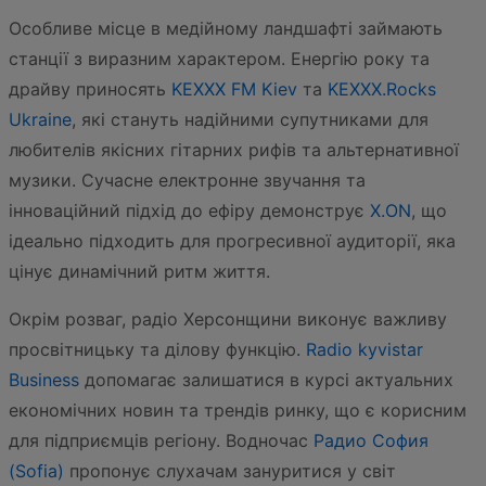
Особливе місце в медійному ландшафті займають
станції з виразним характером. Енергію року та
драйву приносять
KEXXX FM Kiev
та
KEXXX.Rocks
Ukraine
, які стануть надійними супутниками для
любителів якісних гітарних рифів та альтернативної
музики. Сучасне електронне звучання та
інноваційний підхід до ефіру демонструє
X.ON
, що
ідеально підходить для прогресивної аудиторії, яка
цінує динамічний ритм життя.
Окрім розваг, радіо Херсонщини виконує важливу
просвітницьку та ділову функцію.
Radio kyvistar
Business
допомагає залишатися в курсі актуальних
економічних новин та трендів ринку, що є корисним
для підприємців регіону. Водночас
Радио София
(Sofia)
пропонує слухачам зануритися у світ