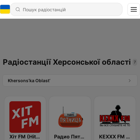
Радіостанції Херсонської області
7
Khersons’ka Oblast’
Хіт FM (Hit FM)
Радио Пятница (Pyatnica)
KEXXX FM Kiev