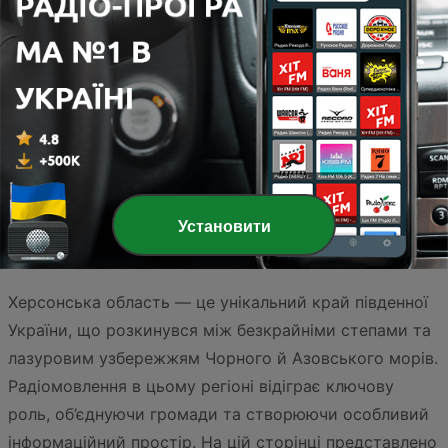
Rewind 2000's
Chillout Vibes
Установити
Херсонська область — це унікальний край південної
України, що розкинувся між безкрайніми степами та
лазуровим узбережжям Чорного й Азовського морів.
Радіомовлення в цьому регіоні відіграє ключову
роль, об’єднуючи громади та створюючи особливий
інформаційний простір. На цій сторінці представлено