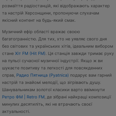
розмаїття радіостанцій, які відображають характер
та настрій Херсонщини, пропонуючи слухачам
якісний контент на будь-який смак.
Музичний ефір області вражає своєю
багатогранністю. Для тих, хто не уявляє свого дня
без світових та українських хітів, ідеальним вибором
стане
Хіт FM (Hit FM)
. Ця станція завжди тримає руку
на пульсі сучасної музичної індустрії. Якщо ж ви
шукаєте позитиву та легкості для повсякденних
справ,
Радио Пятница (Pyatnica)
подарує вам гарний
настрій та знайомі мелодії, що зігрівають душу.
Шанувальникам золотої класики варто ввімкнути
Ретро ФМ | Retro FM
, де зібрані найкращі композиції
минулих десятиліть, які не втрачають своєї
актуальності.