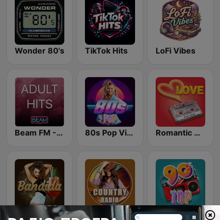
Wonder 80's
TikTok Hits
LoFi Vibes
Beam FM - Adult Hits
80s Pop Vibes
Romantic Vibes
Latina Bandida!
Country Vibes
Top 90's