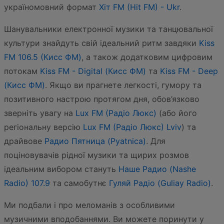
україномовний формат
Хіт FM (Hit FM) - Ukr
.
Шанувальники електронної музики та танцювальної
культури знайдуть свій ідеальний ритм завдяки
Kiss
FM 106.5 (Кисc ФМ)
, а також додатковим цифровим
потокам
Kiss FM - Digital (Кисc ФМ)
та
Kiss FM - Deep
(Кисc ФМ)
. Якщо ви прагнете легкості, гумору та
позитивного настрою протягом дня, обов’язково
зверніть увагу на
Lux FM (Pадіо Люкс)
(або його
регіональну версію
Lux FM (Pадіо Люкс) Lviv
) та
драйвове
Радио Пятница (Pyatnica)
. Для
поціновувачів рідної музики та щирих розмов
ідеальним вибором стануть
Наше Радио (Nashe
Radio) 107.9
та самобутнє
Гуляй Радіо (Guliay Radio)
.
Ми подбали і про меломанів з особливими
музичними вподобаннями. Ви можете поринути у