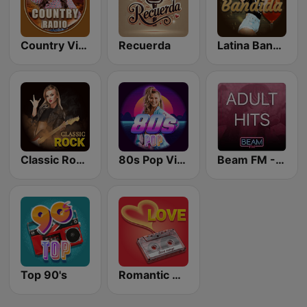
Country Vibes
Recuerda
Latina Bandida!
Classic Rock Station
80s Pop Vibes
Beam FM - Adult Hits
Top 90's
Romantic Vibes