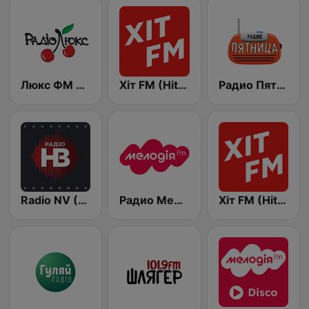
Люкс ФМ Україна - Lux FM Ukraine
Хіт FM (Hit FM) - Top
Радио Пятница (Pyatnica)
Radio NV (Радіо НВ)
Радио Мелодия (Radio Melodia)
Хіт FM (Hit FM) - Best