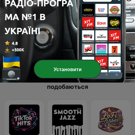
Сторінка
1
із
5
1
2
3
>
>>
Установити
Онлайн-радіостанції, які нам
подобаються