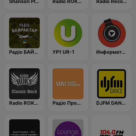
Shanson Plus
Radio ROKS Hard'n'Heavy
Radio Record Радіо Рекорд Україна
Радіо БАЙРАКТАР - Radio Bayraktar
УР1 UR-1
Информатор FM
Radio ROKS Classic Rock
Радіо Промінь (Radio Promin)
DJFM DANCE