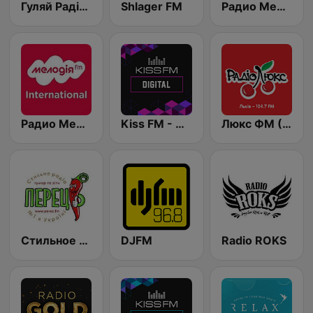
Гуляй Радіо (Guliay Radio)
Shlager FM
Радио Мелодия (Radio Melodia Disco)
Радио Мелодия Internacional (Radio Melodia)
Kiss FM - Digital (Кисc ФМ)
Люкс ФМ (Lux FM) Львів
Стильное Радио - Перец ФМ (Stilnoe, perec fm)
DJFM
Radio ROKS