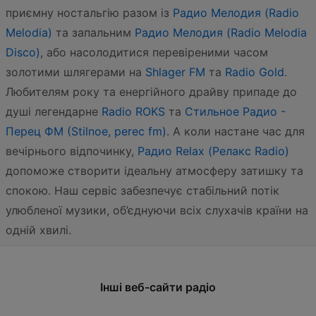
приємну ностальгію разом із
Радио Мелодия (Radio
Melodia)
та запальним
Радио Мелодия (Radio Melodia
Disco)
, або насолодитися перевіреними часом
золотими шлягерами на
Shlager FM
та
Radio Gold
.
Любителям року та енергійного драйву припаде до
душі легендарне
Radio ROKS
та
Стильное Радио -
Перец ФМ (Stilnoe, perec fm)
. А коли настане час для
вечірнього відпочинку,
Радио Relax (Релакс Radio)
допоможе створити ідеальну атмосферу затишку та
спокою. Наш сервіс забезпечує стабільний потік
улюбленої музики, об’єднуючи всіх слухачів країни на
одній хвилі.
Інші веб-сайти радіо