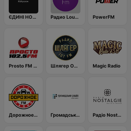
ЄДИНІ НОВИНИ
Радио Lounge FM
PowerFM
Prosto FM Radio - Kiev 102.5 (Просто ФМ)
Шлягер Одесса
Magic Radio
Дорожное Радио (Dorojnoe Radio)
Громадське радіо
Радіо Nostalgie