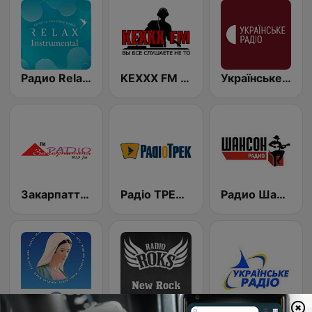
Радио Relax Instrumental
KEXXX FM Kiev
Українське радіо (Ukrainian radio)
Закарпаття фм (Transcarpathia FM)
Радіо ТРЕК (Radio TREK)
Радио Шансон (Chanson)
Radio Maria Ukraine | Радіо Марія
Radio ROKS New Rock
УР3 UR-3 Radio Kultura 72.8