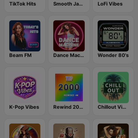
TikTok Hits
Smooth Jazz - Groov
LoFi Vibes
Beam FM
Dance Machine
Wonder 80's
K-Pop Vibes
Rewind 2000's
Chillout Vibes