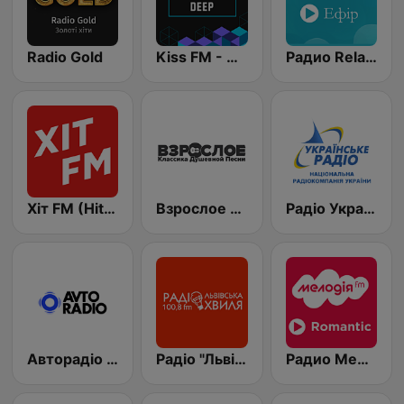
Radio Gold
Kiss FM - Deep (Кисc ФМ)
Радио Relax (Релакс Radio)
Хіт FM (Hit FM) - Ukr
Взрослое Радио.Шансон
Радіо Україна - Всесвітня служба (RUI - Radio Ukraine International)
Авторадіо (Avto Radio)
Радіо "Львівська Хвиля" Lviv.fm 100.8
Радио Мелодия (Radio Melodia Romantic)