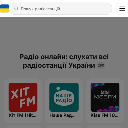
Радіо онлайн: слухати всі
радіостанції України
299
Хіт FM (Hit FM)
Наше Радио (Nashe Radio) 107.9
Kiss FM 106.5 (Кисc ФМ)