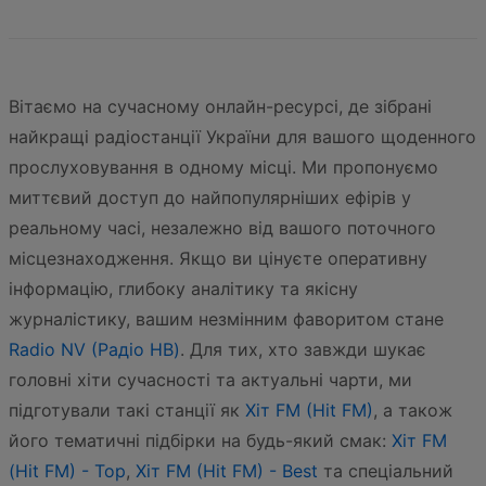
Вітаємо на сучасному онлайн-ресурсі, де зібрані
найкращі радіостанції України для вашого щоденного
прослуховування в одному місці. Ми пропонуємо
миттєвий доступ до найпопулярніших ефірів у
реальному часі, незалежно від вашого поточного
місцезнаходження. Якщо ви цінуєте оперативну
інформацію, глибоку аналітику та якісну
журналістику, вашим незмінним фаворитом стане
Radio NV (Радіо НВ)
. Для тих, хто завжди шукає
головні хіти сучасності та актуальні чарти, ми
підготували такі станції як
Хіт FM (Hit FM)
, а також
його тематичні підбірки на будь-який смак:
Хіт FM
(Hit FM) - Top
,
Хіт FM (Hit FM) - Best
та спеціальний