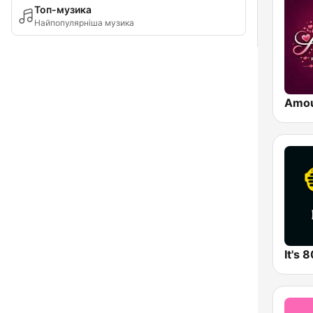
Топ-музика
Найпопулярніша музика
Amo
It's 