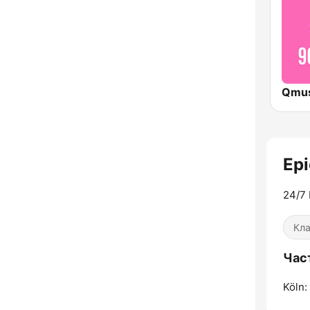
Ep
24/7 
Кл
Час
Köln: