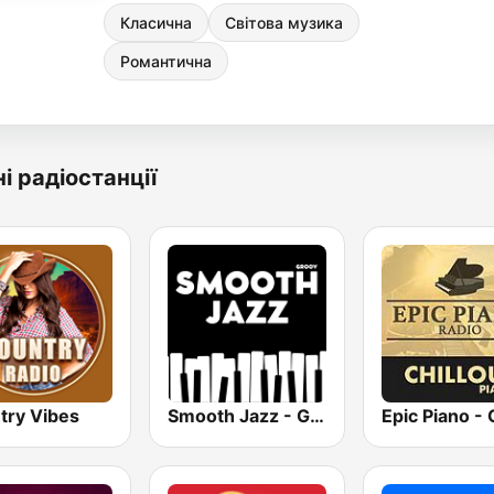
Класична
Світова музика
Романтична
і радіостанції
try Vibes
Smooth Jazz - Groov