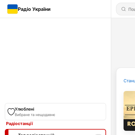
Радіо України
Станц
Улюблені
Вибране та нещодавнє
Радіостанції