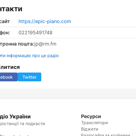
нтакти
сайт
https://epic-piano.com
фон:
022195491748
тронна пошта:
jp@rm.fm
ти інформацію про це радіо
ілитися
cebook
Twitter
діо України
Ресурси
Транслятори
іостанції та подкасти
Віджети
Радіосайти за країнами