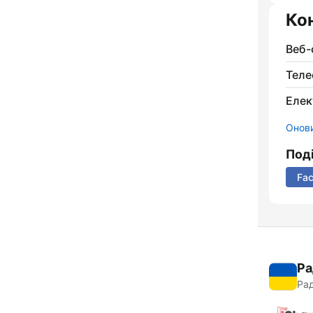
Ко
Веб-
Теле
Елек
Онови
Под
Fa
Ра
Рад