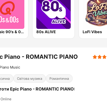
Qmusic 90's & 00's
80s ALIVE
LoFi Vibes
ic Piano - ROMANTIC PIANO
Piano Music
асична
Світова музика
Романтична
тоти Epic Piano - ROMANTIC PIANO:
Online