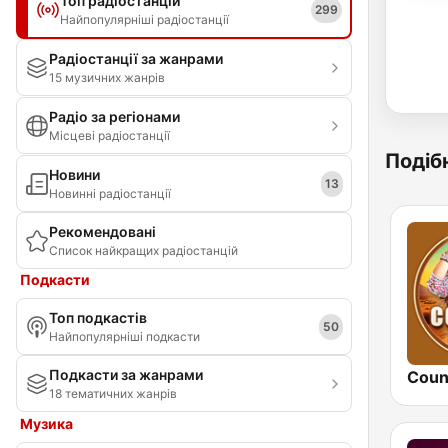
Топ радіостанцій
299
Найпопулярніші радіостанції
Радіостанції за жанрами
15 музичних жанрів
Радіо за регіонами
Місцеві радіостанції
Подібн
Новини
13
Новинні радіостанції
Рекомендовані
Список найкращих радіостанцій
Подкасти
Топ подкастів
50
Найпопулярніші подкасти
Подкасти за жанрами
Coun
18 тематичних жанрів
Музика