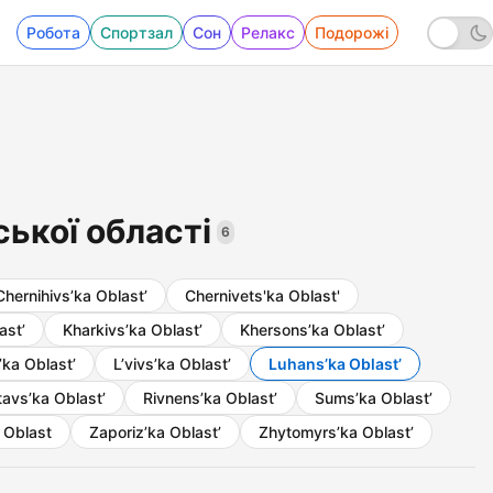
Робота
Спортзал
Сон
Релакс
Подорожі
ської області
6
Chernihivs’ka Oblast’
Chernivets'ka Oblast'
ast’
Kharkivs’ka Oblast’
Khersons’ka Oblast’
’ka Oblast’
L’vivs’ka Oblast’
Luhans’ka Oblast’
tavs’ka Oblast’
Rivnens’ka Oblast’
Sums’ka Oblast’
 Oblast
Zaporiz’ka Oblast’
Zhytomyrs’ka Oblast’