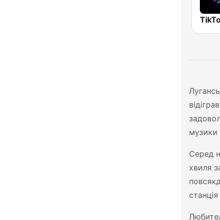
TikTo
Лугансь
відігра
задовол
музики 
Серед н
хвиля з
повсякд
станці
Любител