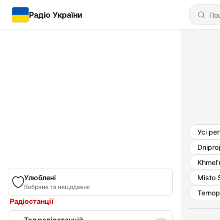
Радіо України
Усі ре
Dnipro
Khmel’
Улюблені
Misto 
Вибране та нещодавнє
Ternopi
Радіостанції
Топ радіостанцій