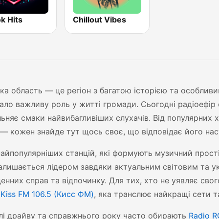
k Hits
Chillout Vibes
ка область — це регіон з багатою історією та особли
вало важливу роль у житті громади. Сьогодні радіоефір
ьняє смаки найвибагливіших слухачів. Від популярних хі
— кожен знайде тут щось своє, що відповідає його на
айпопулярніших станцій, які формують музичний прості
алишається лідером завдяки актуальним світовим та у
енних справ та відпочинку. Для тих, хто не уявляє сво
я
Kiss FM 106.5 (Кисc ФМ)
, яка транслює найкращі сети т
і драйву та справжнього року часто обирають
Radio 