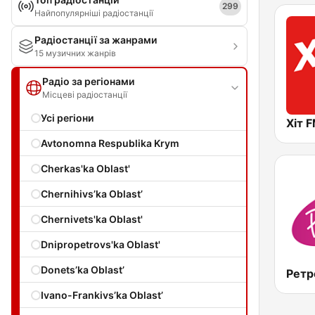
299
Найпопулярніші радіостанції
Радіостанції за жанрами
15 музичних жанрів
Радіо за регіонами
Місцеві радіостанції
Усі регіони
Хіт F
Avtonomna Respublika Krym
Cherkas'ka Oblast'
Chernihivs’ka Oblast’
Chernivets'ka Oblast'
Dnipropetrovs'ka Oblast'
Donets’ka Oblast’
Ivano-Frankivs’ka Oblast’