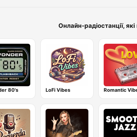
Онлайн-радіостанції, як
er 80's
LoFi Vibes
Romantic Vib