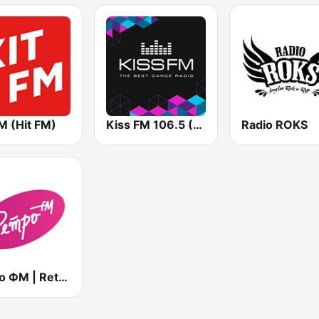
M (Hit FM)
Kiss FM 106.5 (Кисc ФМ)
Radio ROKS
Ретро ФМ | Retro FM