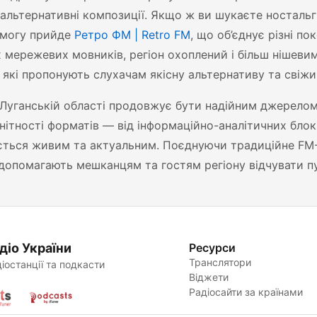
 альтернативні композиції. Якщо ж ви шукаєте ностальгі
омогу прийде
Ретро ФМ | Retro FM
, що об’єднує різні п
 мережевих мовників, регіон охоплений і більш нішеви
, які пропонують слухачам якісну альтернативу та свіжи
 Луганській області продовжує бути надійним джерелом
нітності форматів — від інформаційно-аналітичних бло
ться живим та актуальним. Поєднуючи традиційне FM-
 допомагають мешканцям та гостям регіону відчувати пу
діо України
Ресурси
Транслятори
іостанції та подкасти
Віджети
Радіосайти за країнами