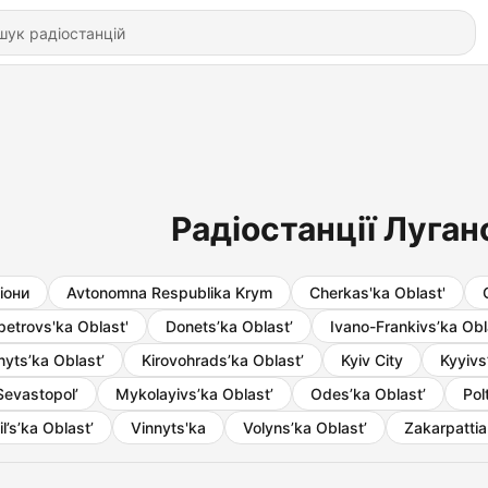
Радіостанції Луган
гіони
Avtonomna Respublika Krym
Cherkas'ka Oblast'
petrovs'ka Oblast'
Donets’ka Oblast’
Ivano-Frankivs’ka Obl
nyts’ka Oblast’
Kirovohrads’ka Oblast’
Kyiv City
Kyyivs
Sevastopol’
Mykolayivs’ka Oblast’
Odes’ka Oblast’
Pol
l’s’ka Oblast’
Vinnyts'ka
Volyns’ka Oblast’
Zakarpattia