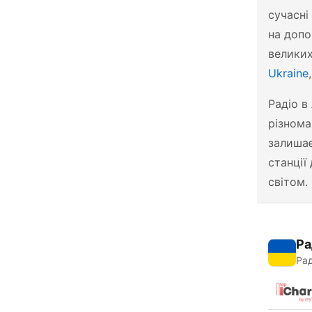
сучасні
на доп
великих
Ukraine
Радіо в
різнома
залишає
станції
світом.
Ра
Рад