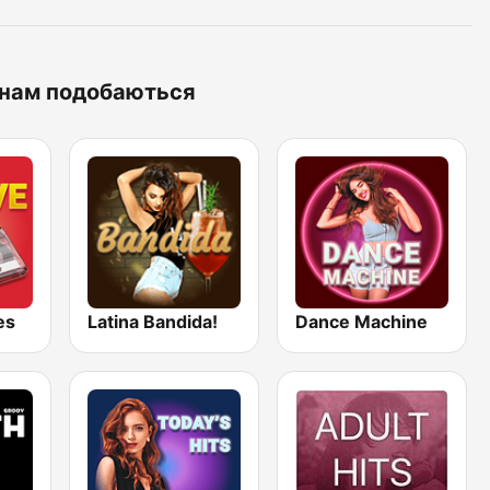
і нам подобаються
es
Latina Bandida!
Dance Machine