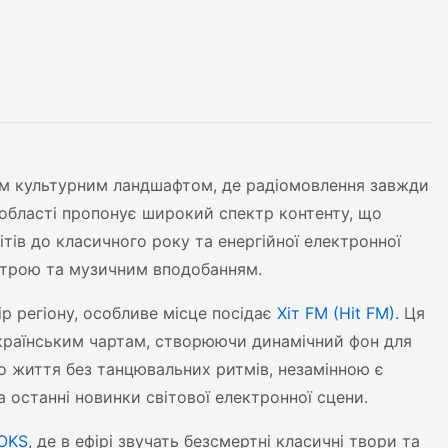
вим культурним ландшафтом, де радіомовлення завжди
 області пропонує широкий спектр контенту, що
тів до класичного року та енергійної електронної
строю та музичним вподобанням.
р регіону, особливе місце посідає
Хіт FM (Hit FM)
. Ця
країнським чартам, створюючи динамічний фон для
го життя без танцювальних ритмів, незамінною є
а останні новинки світової електронної сцени.
ROKS
, де в ефірі звучать безсмертні класичні твори та