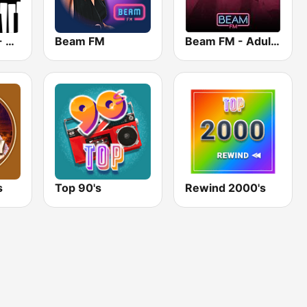
Smooth Jazz - Groov
Beam FM
Beam FM - Adult Hits
s
Top 90's
Rewind 2000's