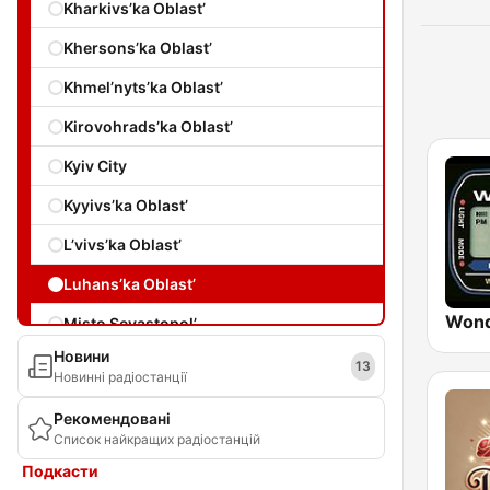
Kharkivs’ka Oblast’
Khersons’ka Oblast’
Khmel’nyts’ka Oblast’
Kirovohrads’ka Oblast’
Kyiv City
Kyyivs’ka Oblast’
L’vivs’ka Oblast’
Luhans’ka Oblast’
Wond
Misto Sevastopol’
Новини
Mykolayivs’ka Oblast’
13
Новинні радіостанції
Odes’ka Oblast’
Рекомендовані
Список найкращих радіостанцій
Poltavs’ka Oblast’
Подкасти
Rivnens’ka Oblast’