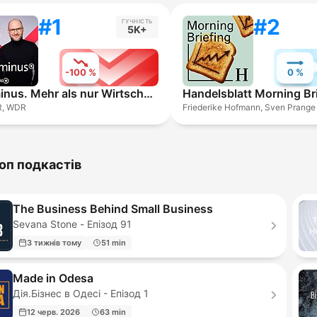
#1
#2
ГУЧНІСТЬ
5K+
-100 %
0 %
Plusminus. Mehr als nur Wirtschaft.
R, WDR
оп подкастів
The Business Behind Small Business
Sevana Stone - Епізод 91
3 тижнів тому
51 min
Made in Odesa
Дія.Бізнес в Одесі - Епізод 1
12 черв. 2026
63 min