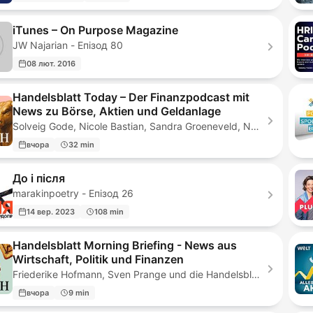
iTunes – On Purpose Magazine
JW Najarian - Епізод 80
08 лют. 2016
Handelsblatt Today – Der Finanzpodcast mit
News zu Börse, Aktien und Geldanlage
Solveig Gode, Nicole Bastian, Sandra Groeneveld, Nele Dohmen, Anis Mičijević, Ben Mendelson, Aileen Bunte - Епізод 1605
вчора
32 min
До і після
marakinpoetry - Епізод 26
14 вер. 2023
108 min
Handelsblatt Morning Briefing - News aus
Wirtschaft, Politik und Finanzen
Friederike Hofmann, Sven Prange und die Handelsblatt Redaktion, Handelsblatt - Епізод 2126
вчора
9 min