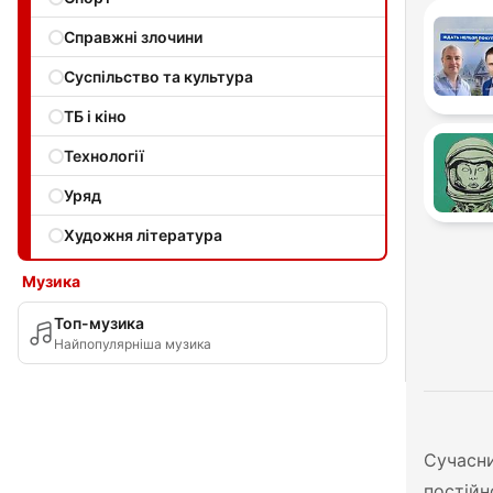
Справжні злочини
Суспільство та культура
ТБ і кіно
Технології
Уряд
Художня література
Музика
Топ-музика
Найпопулярніша музика
Сучасни
постійн