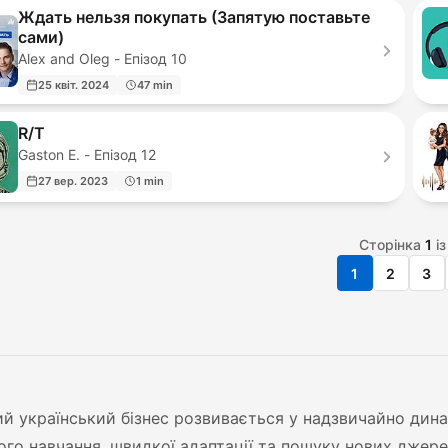
Ждать нельзя покупать (Запятую поставьте
сами)
Alex and Oleg - Епізод 10
25 квіт. 2024
47 min
R/T
Gaston E. - Епізод 12
27 вер. 2023
1 min
Сторінка
1
і
1
2
3
й український бізнес розвивається у надзвичайно дина
ого навчання, швидкої адаптації та пошуку нових джер