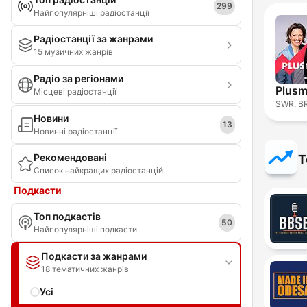
299
Найпопулярніші радіостанції
Радіостанції за жанрами
15 музичних жанрів
Радіо за регіонами
Місцеві радіостанції
SWR, B
Новини
13
Новинні радіостанції
Рекомендовані
Т
Список найкращих радіостанцій
Подкасти
Топ подкастів
50
Найпопулярніші подкасти
Подкасти за жанрами
18 тематичних жанрів
Усі