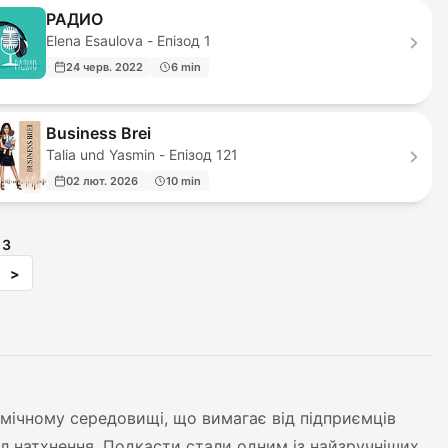
РАДИО
Elena Esaulova - Епізод 1
24 черв. 2022
6 min
Business Brei
Talia und Yasmin - Епізод 121
02 лют. 2026
10 min
з
3
>
мічному середовищі, що вимагає від підприємців
ел натхнення. Подкасти стали одним із найзручніших