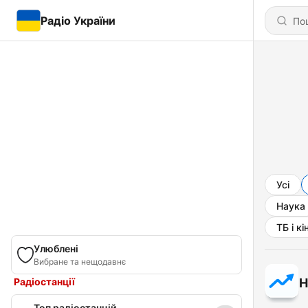
Радіо України
Усі
Наука
ТБ і кі
Улюблені
Вибране та нещодавнє
Радіостанції
Н
Топ радіостанцій