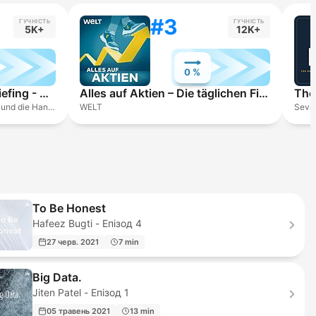
#3
ГУЧНІСТЬ
ГУЧНІСТЬ
5K+
12K+
0 %
Handelsblatt Morning Briefing - News aus Wirtschaft, Politik und Finanzen
Alles auf Aktien – Die täglichen Finanzen-News
Friederike Hofmann, Sven Prange und die Handelsblatt Redaktion, Handelsblatt
WELT
Seva
To Be Honest
Hafeez Bugti - Епізод 4
27 черв. 2021
7 min
Big Data.
Jiten Patel - Епізод 1
05 травень 2021
13 min