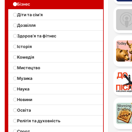
Бізнес
Діти та сім’я
Дозвілля
Здоров’я та фітнес
Історія
Комедія
Мистецтво
Музика
Наука
Новини
Освіта
Релігія та духовність
Спорт