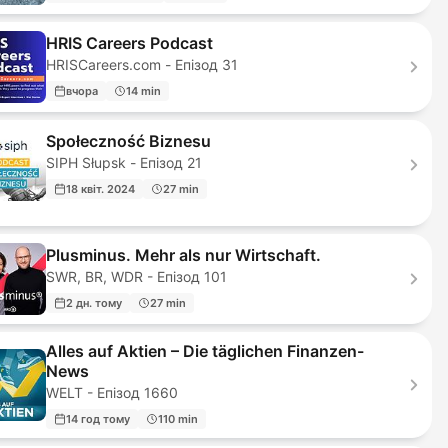
HRIS Careers Podcast
HRISCareers.com - Епізод 31
вчора
14 min
Społeczność Biznesu
SIPH Słupsk - Епізод 21
18 квіт. 2024
27 min
Plusminus. Mehr als nur Wirtschaft.
SWR, BR, WDR - Епізод 101
2 дн. тому
27 min
Alles auf Aktien – Die täglichen Finanzen-
News
WELT - Епізод 1660
14 год тому
110 min