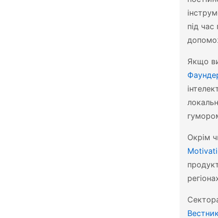
інструм
під час
допомож
Якщо ви
Фаунде
інтелек
локальн
гуморо
Окрім ч
Motivat
продукт
регіона
Сектора
Вестни