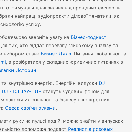
ь отримувати цінні знання від провідних експертів
зібрали найкращі аудіопроєкти ділової тематики, які
сихологію успіху.
обов’язково зверніть увагу на
Бізнес-подкаст
Для тих, хто віддає перевагу глибокому аналізу та
им вибором стане
Бизнес Джаз
. Питання глобальної та
omi
, а розібратися у складних юридичних питаннях з
ргалки Истории
.
 та внутрішню енергію. Енергійні випуски
DJ
д
DJ - DJ JAY-CUE
стануть чудовим фоном для
м локальних спільнот та бізнесу в конкретних
та
Одеса своїми руками
.
мати руку на пульсі подій, можна знайти у випусках
реальністю допоможе подкаст
Реалист в розовых