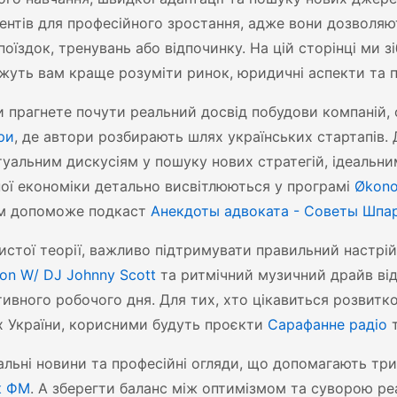
ентів для професійного зростання, адже вони дозволяют
 поїздок, тренувань або відпочинку. На цій сторінці ми 
уть вам краще розуміти ринок, юридичні аспекти та п
 прагнете почути реальний досвід побудови компаній, 
ри
, де автори розбирають шлях українських стартапів. 
туальним дискусіям у пошуку нових стратегій, ідеальн
ої економіки детально висвітлюються у програмі
Økon
м допоможе подкаст
Анекдоты адвоката - Советы Шпа
истої теорії, важливо підтримувати правильний настрій
ion W/ DJ Johnny Scott
та ритмічний музичний драйв ві
ивного робочого дня. Для тих, хто цікавиться розвитко
х України, корисними будуть проєкти
Сарафанне радіо
льні новини та професійні огляди, що допомагають три
к ФМ
. А зберегти баланс між оптимізмом та суворою 