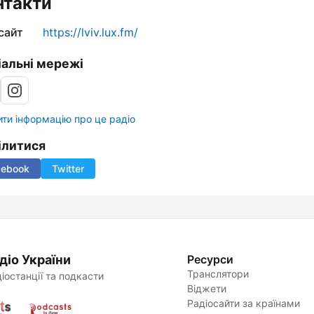
нтакти
сайт
https://lviv.lux.fm/
іальні мережі
ти інформацію про це радіо
ілитися
cebook
Twitter
діо України
Ресурси
Транслятори
іостанції та подкасти
Віджети
Радіосайти за країнами