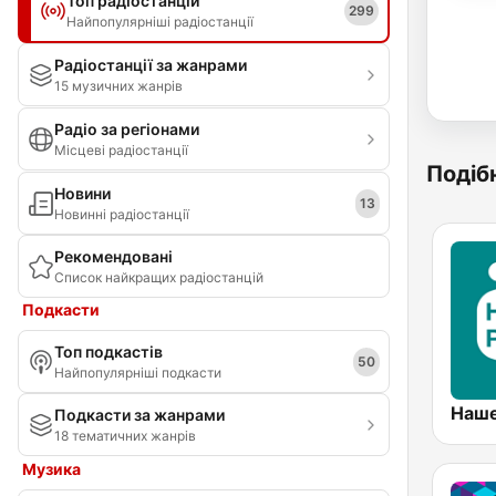
Топ радіостанцій
299
Найпопулярніші радіостанції
Радіостанції за жанрами
15 музичних жанрів
Радіо за регіонами
Місцеві радіостанції
Подібн
Новини
13
Новинні радіостанції
Рекомендовані
Список найкращих радіостанцій
Подкасти
Топ подкастів
50
Найпопулярніші подкасти
Подкасти за жанрами
18 тематичних жанрів
Музика