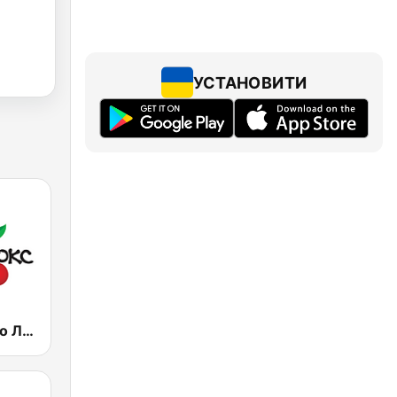
УСТАНОВИТИ
Lux FM (Pадіо Люкс)