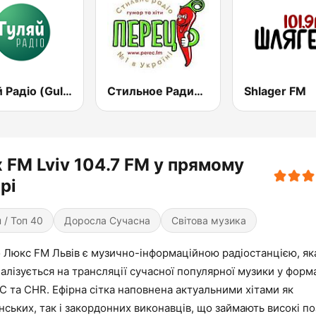
Гуляй Радіо (Guliay Radio)
Стильное Радио - Перец ФМ (Stilnoe, perec fm)
Shlager FM
 FM Lviv 104.7 FM у прямому
рі
 / Топ 40
Доросла Сучасна
Світова музика
о Люкс FM Львів є музично-інформаційною радіостанцією, як
алізується на трансляції сучасної популярної музики у форм
C та CHR. Ефірна сітка наповнена актуальними хітами як
нських, так і закордонних виконавців, що займають високі по