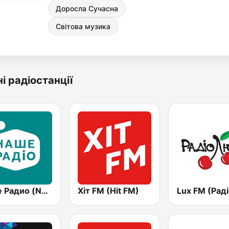
Доросла Сучасна
Світова музика
і радіостанції
Наше Радио (Nashe Radio) 107.9
Хіт FM (Hit FM)