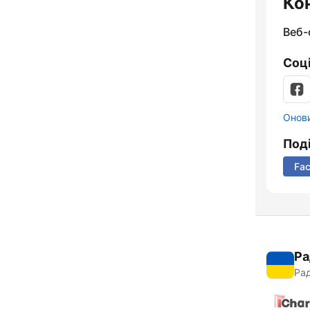
Ко
Веб-
Соц
Онови
Под
Fa
Ра
Рад