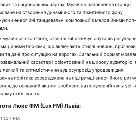
тових та національних чартах. Музичне наповнення станції
моване на створення динамічного та позитивного фону,
нуючи енергійні танцювальні композиції з мелодійними поп
ами.
м музичного контенту, станція забезпечує слухачів регулярн
рмаційними блоками, що включають стислі новини, прогнози
ди та дані про ситуацію на дорогах. Загальний формат мовле
озважальний характер і орієнтований на широку аудиторію, 
є легкий та оптимістичний аудіосупровід упродовж дня.
рамна політика зосереджена на підтримці енергійного ритм
ення, де основний акцент зроблено на популярній культурі т
сному стилі життя.
тоти Люкс ФМ (Lux FM) Львів:
104.7 FM