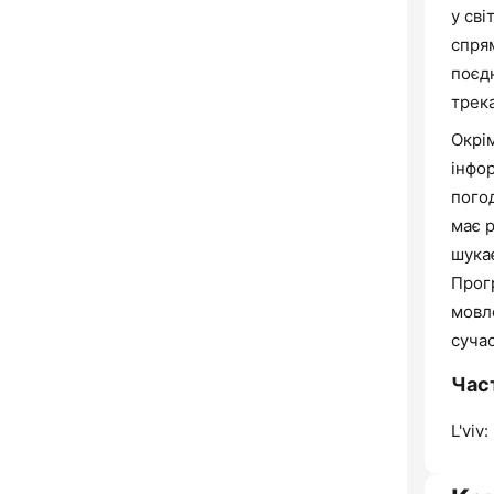
у сві
спря
поєд
трек
Окрі
інфо
пого
має р
шука
Прог
мовл
суча
Час
L'viv: