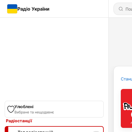
Радіо України
Станц
Улюблені
Вибране та нещодавнє
Радіостанції