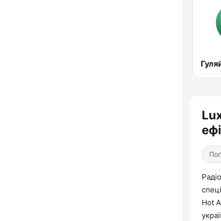
Lux
ефі
Поп
Раді
спеці
Hot A
украї