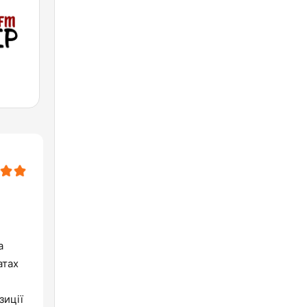
а
атах
зиції