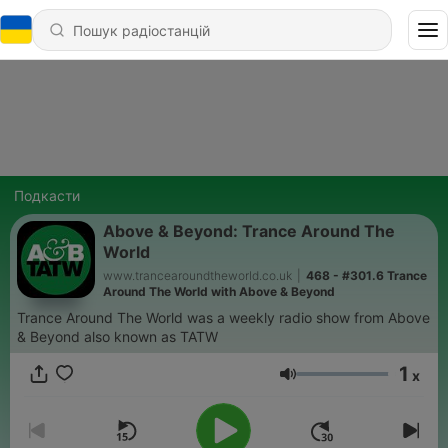
Подкасти
Above & Beyond: Trance Around The
World
www.trancearoundtheworld.co.uk
|
468 - #301.6 Trance
Around The World with Above & Beyond
Trance Around The World was a weekly radio show from Above
& Beyond also known as TATW
1
x
Гучність