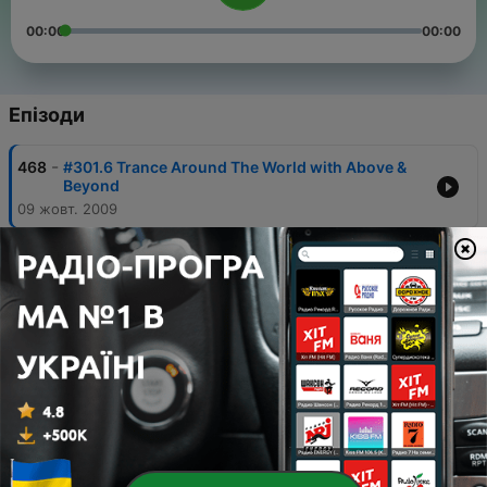
00:00
00:00
Епізоди
-
468
#301.6 Trance Around The World with Above &
Beyond
09 жовт. 2009
-
467
#450.5 Trance Around The World with Above &
Beyond
24 серп. 2012
-
466
#450.4 Trance Around The World with Above &
Beyond
24 серп. 2012
-
465
#450.3 Trance Around The World with Above &
Beyond
24 серп. 2012