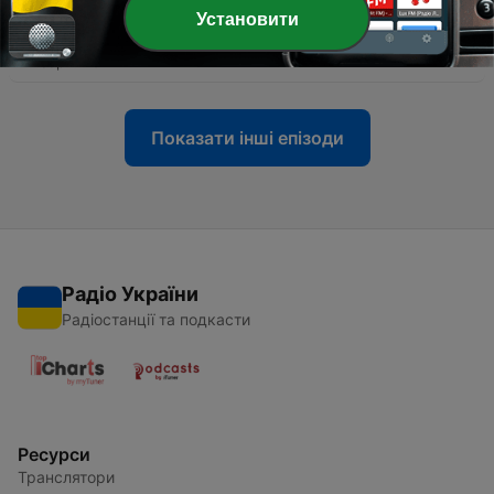
-
Установити
464
#450.2 Trance Around The World with Above &
Beyond
24 серп. 2012
Показати інші епізоди
Радіо України
Радіостанції та подкасти
Ресурси
Транслятори