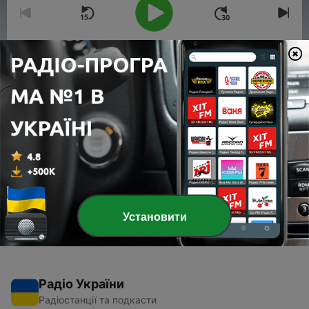
00:00
00:00
Епізоди
-
2
Afrika Hi-Fi Radio - Scriptures of Sound Vol 2
07 лист. 2017
-
1
Afrika Hi-Fi Radio - Scriptures of Sound Vol 1
15 жовт. 2017
Установити
Радіо України
Радіостанції та подкасти