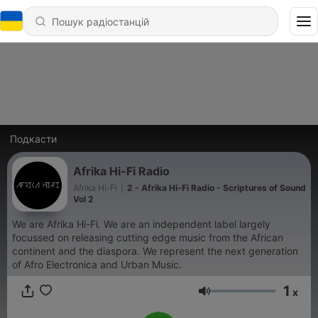
Подкасти
Afrika Hi-Fi Radio
Afrika Hi-Fi
|
2 - Afrika Hi-Fi Radio - Scriptures of Sound
Vol 2
We are Afrika Hi-Fi. We are an independent label largely
focussed on releasing cutting edge music from the African
continent and the diaspora. We represent the next generation
of Afro Electronica and Urban Music.
1
x
Гучність