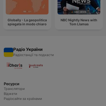
Globally - La geopolitica
NBC Nightly News with
spiegata in modo chiaro
Tom Llamas
Радіо України
Радіостанції та подкасти
Ресурси
Транслятори
Віджети
Радіосайти за країнами