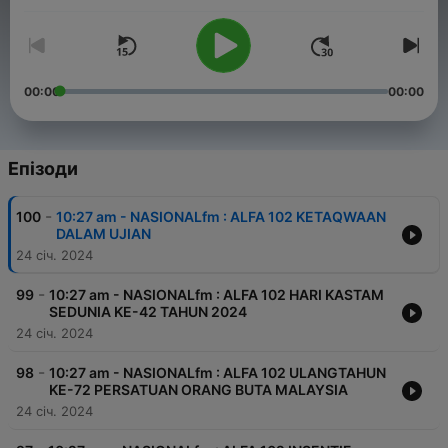
BERDASARKAN ANALISIS, LAPORAN, FAKTA DAN AGENDA,
TOPIK DAN ISU SEMASA DIPILIH BERSESUAIAN DENGAN
KEADAAN SEMASA SERTA RELEVAN UNTUK DISIARKAN
TERUTAMANYA BERKAITAN DENGAN DASAR-DASAR
KERAJAAN YANG BAHARU PERLU DKETAHUI OLEH RAKYAT
TEMPATAN.
00:00
00:00
TOPIK DAN ISU SEMASA MENCAKUPI PELBAGAI BIDANG
SEPERTI KESIHATAN, EKONOMI, PENDIDIKAN, TEKNOLOGI,
BAHASA, POLITIK DAN SEBAGAINYA
Епізоди
-
100
10:27 am - NASIONALfm : ALFA 102 KETAQWAAN
DALAM UJIAN
24 січ. 2024
-
99
10:27 am - NASIONALfm : ALFA 102 HARI KASTAM
SEDUNIA KE-42 TAHUN 2024
24 січ. 2024
-
98
10:27 am - NASIONALfm : ALFA 102 ULANGTAHUN
KE-72 PERSATUAN ORANG BUTA MALAYSIA
24 січ. 2024