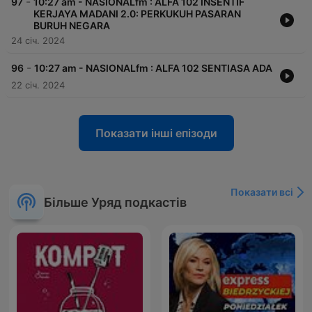
-
97
10:27 am - NASIONALfm : ALFA 102 INSENTIF
KERJAYA MADANI 2.0: PERKUKUH PASARAN
BURUH NEGARA
24 січ. 2024
-
96
10:27 am - NASIONALfm : ALFA 102 SENTIASA ADA
22 січ. 2024
Показати інші епізоди
Показати всі
Більше Уряд подкастів