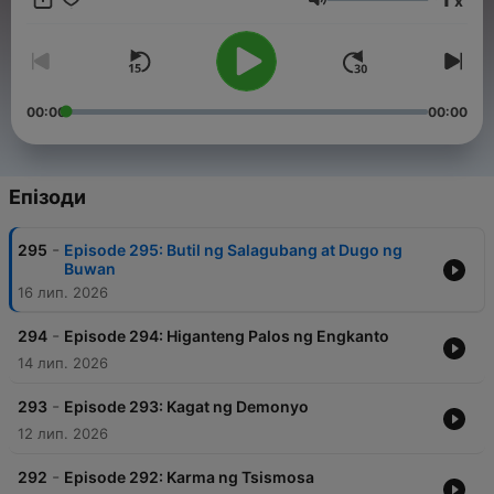
x
kanilang pagyaman sa kulturang Pilipino. For brand
Гучність
partnerships, advertisements, or other collaboration
opportunities with our podcast, please contact our
management team at info@tagm.com.
00:00
00:00
Епізоди
-
295
Episode 295: Butil ng Salagubang at Dugo ng
Buwan
16 лип. 2026
-
294
Episode 294: Higanteng Palos ng Engkanto
14 лип. 2026
-
293
Episode 293: Kagat ng Demonyo
12 лип. 2026
-
292
Episode 292: Karma ng Tsismosa