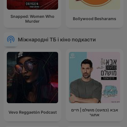
Snapped: Women Who
Bollywood Besharams
Murder
Міжнародні ТБ і кіно подкасти
אבא (כמעט) מושלם | חיים
Vevo Reggaetón Podcast
אתגר