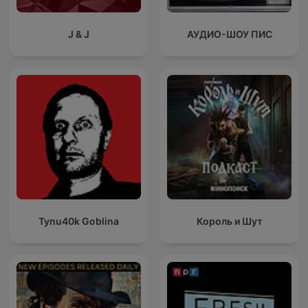
J & J
АУДИО-ШОУ ПИС
Tynu40k Goblina
Король и Шут