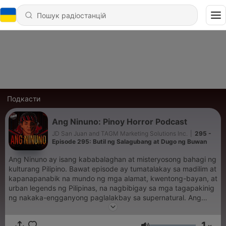
Подкасти
Ang Ninuno: Pinoy Horror Podcast
JD San Juan and TAGM Marketing Solutions Inc.
|
295 -
Episode 295: Butil ng Salagubang at Dugo ng Buwan
Ang Ninuno ay isang kababalaghan at misteryosong bahagi ng
kulturang Pilipino. Bawat episode ay tumatalakay sa madilim at
kapanapanabik na mundo ng mga alamat, kwentong-bayan, at
urban legends ng Pilipinas, na nagbibigay sa mga tagapakinig
ng nakaka-engganyong paglalakbay sa supernatural. Ang
seryeng ito ay maingat na binuo upang itampok ang mga
kwentong hindi gaanong kilala ngunit kapansin-pansin dahil sa
1