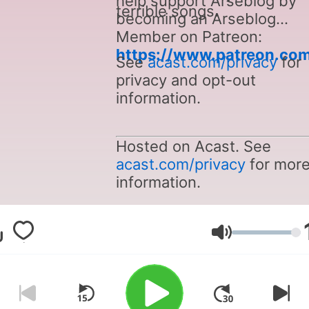
help support Arseblog by
terrible songs.
becoming an Arseblog
Member on Patreon:
https://www.patreon.com
See
acast.com/privacy
for
privacy and opt-out
information.
Hosted on Acast. See
acast.com/privacy
for mor
information.
Гучність