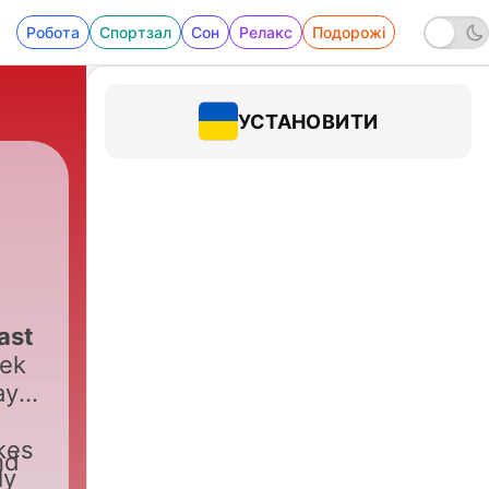
Робота
Спортзал
Сон
Релакс
Подорожі
УСТАНОВИТИ
t
ast
eek
ays)
okes
nd
ly