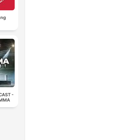
ing
AST -
 ММА