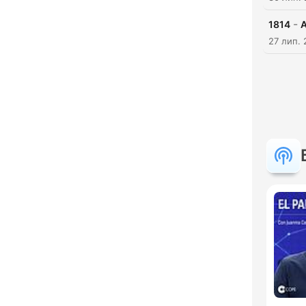
-
1814
A
27 лип.