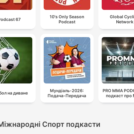
10's Only Season
Global Cycl
Podcast 67
Podcast
Network
Мундіаль-2026:
PRO MMA PODC
ол на диване
Подача-Передача
подкаст про
Міжнародні Спорт подкасти