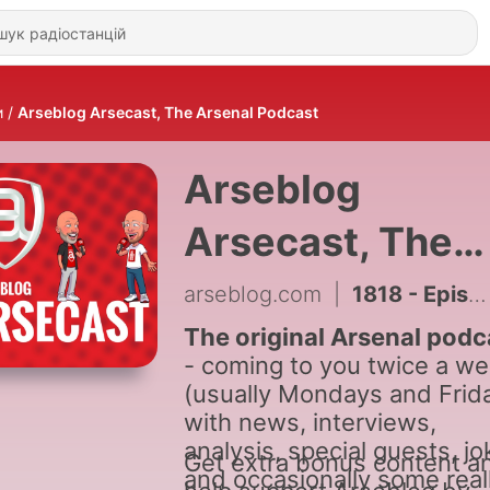
и
Arseblog Arsecast, The Arsenal Podcast
Arseblog
Arsecast, The
Arsenal Podcas
arseblog.com
|
1818 - Episode 887 - If not Vini, then what?
The original Arsenal podc
- coming to you twice a w
(usually Mondays and Frid
with news, interviews,
analysis, special guests, j
Get extra bonus content a
and occasionally some real