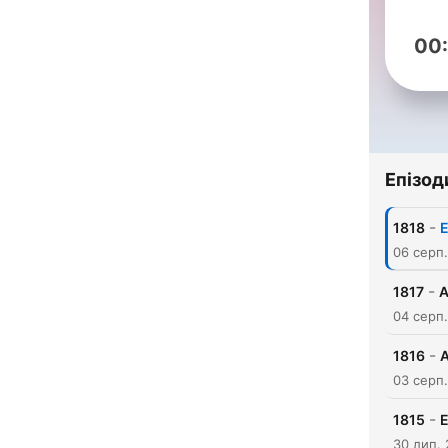
00
Епізод
-
1818
E
06 серп
-
1817
A
04 серп
-
1816
A
03 серп
-
1815
E
30 лип.