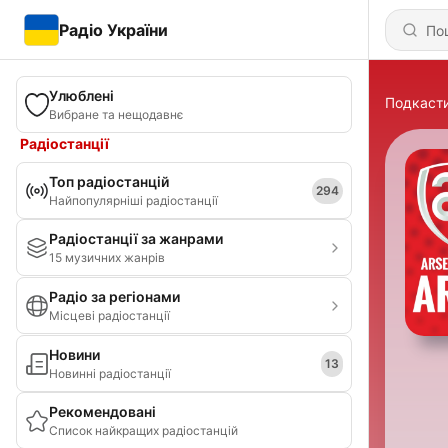
Радіо України
Улюблені
Подкаст
Вибране та нещодавнє
Радіостанції
Топ радіостанцій
294
Найпопулярніші радіостанції
Радіостанції за жанрами
15 музичних жанрів
Радіо за регіонами
Місцеві радіостанції
Новини
13
Новинні радіостанції
Рекомендовані
Список найкращих радіостанцій