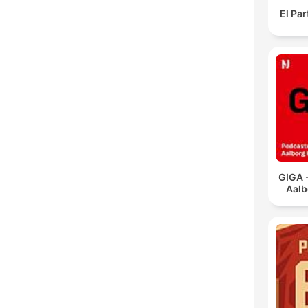
El Pa
GIGA 
Aalb