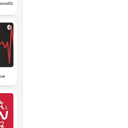
mondGi
low