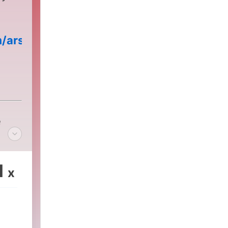
/arseblog
e
1
x