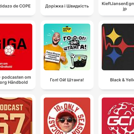
KieftJansenEg
rtidazo de COPE
Доріжка і Швидкість
jp
- podcasten om
Гол! Ой! Штанга!
Black & Yel
org Håndbold