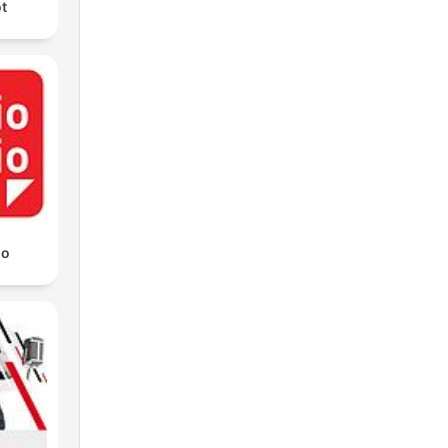
ot
io