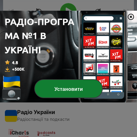
00:00
00:00
Епізоди
-
1
Бизнес Джаз - E0 - Тизер
12 черв. 2020
Установити
Радіо України
Радіостанції та подкасти