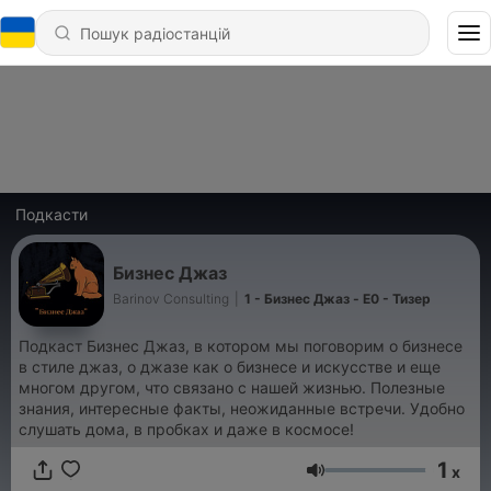
Подкасти
Бизнес Джаз
Barinov Consulting
|
1 - Бизнес Джаз - E0 - Тизер
Подкаст Бизнес Джаз, в котором мы поговорим о бизнесе
в стиле джаз, о джазе как о бизнесе и искусстве и еще
многом другом, что связано с нашей жизнью. Полезные
знания, интересные факты, неожиданные встречи. Удобно
слушать дома, в пробках и даже в космосе!
1
x
Гучність