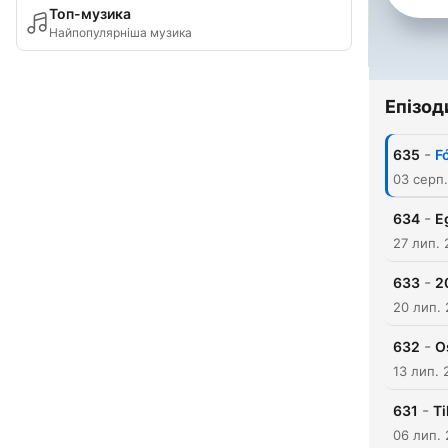
Топ-музика
Найпопулярніша музика
Епізод
-
635
F
03 серп
-
634
E
27 лип.
-
633
2
20 лип.
-
632
O
13 лип. 
-
631
Ti
06 лип.