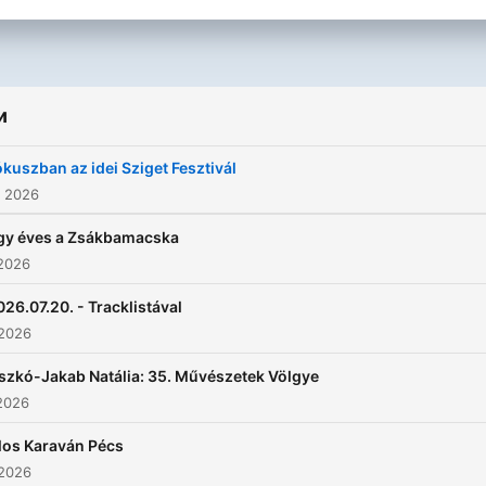
и
ókuszban az idei Sziget Fesztivál
. 2026
gy éves a Zsákbamacska
 2026
026.07.20. - Tracklistával
 2026
szkó-Jakab Natália: 35. Művészetek Völgye
2026
los Karaván Pécs
 2026