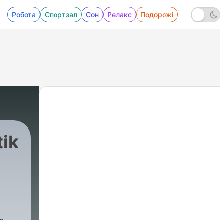
Робота
Спортзал
Сон
Релакс
Подорожі
tik