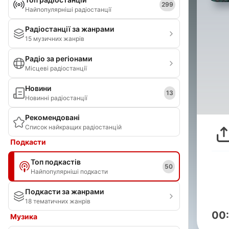
299
Найпопулярніші радіостанції
Радіостанції за жанрами
15 музичних жанрів
Радіо за регіонами
Місцеві радіостанції
Новини
13
Новинні радіостанції
Рекомендовані
Список найкращих радіостанцій
Подкасти
Топ подкастів
50
Найпопулярніші подкасти
Подкасти за жанрами
18 тематичних жанрів
00
Музика