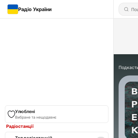
Радіо України
Подкаст
Улюблені
Вибране та нещодавнє
Радіостанції
Топ радіостанцій