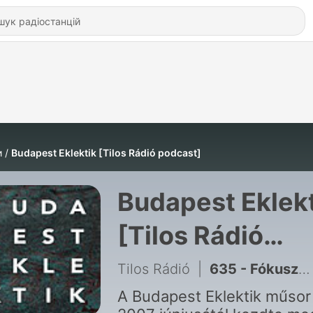
и
Budapest Eklektik [Tilos Rádió podcast]
Budapest Eklek
[Tilos Rádió
podcast]
Tilos Rádió
|
635 - Fókuszban az idei Sziget Fesztivál
A Budapest Eklektik műsor