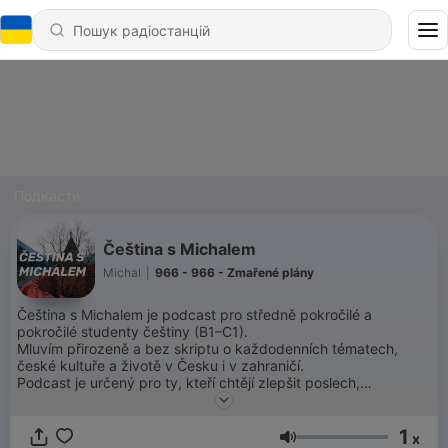
Подкасти
Čeština s Michalem
Michal
|
966 - 966 - Zmařené plány
Čeština s Michalem je podcast pro středně pokročilé a
pokročilé studenty češtiny (B1–C1).
Mluvím přirozeně a bez skriptu o každodenních tématech,
české kultuře a životě v Česku i v zahraničí.
Podcast je určený pro ty, kteří chtějí zlepšit poslech,
porozumění a cit pro skutečnou češtinu.
1
Natural spoken Czech for intermediate and advanced
x
Гучність