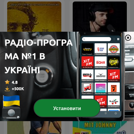
The Brothers Karamazov
Przemek Górczyk Podcast
by Fyodor Dostoyevsky
Установити