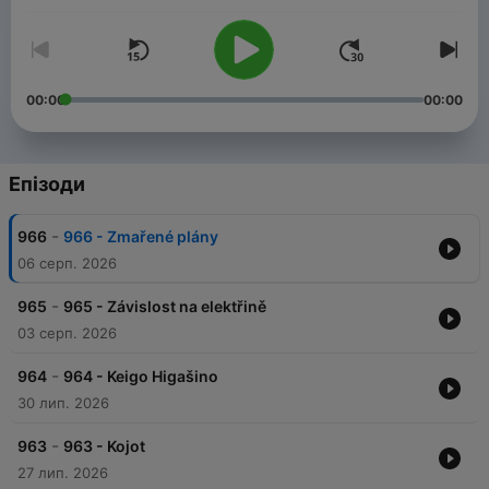
learners.
Real-life topics, Czech culture, and authentic, unscripted
conversational Czech.
00:00
00:00
Епізоди
-
966
966 - Zmařené plány
06 серп. 2026
-
965
965 - Závislost na elektřině
03 серп. 2026
-
964
964 - Keigo Higašino
30 лип. 2026
-
963
963 - Kojot
27 лип. 2026