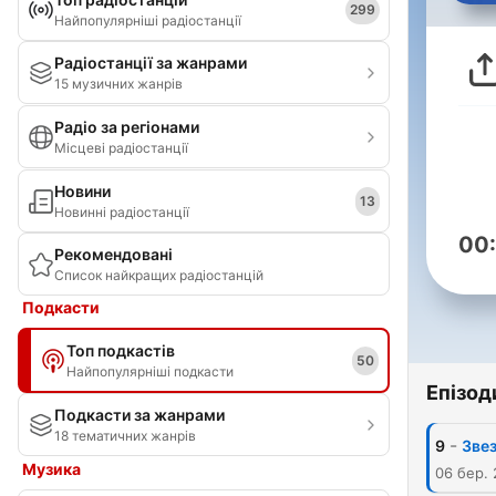
299
Найпопулярніші радіостанції
Радіостанції за жанрами
15 музичних жанрів
Радіо за регіонами
Місцеві радіостанції
Новини
13
Новинні радіостанції
00
Рекомендовані
Список найкращих радіостанцій
Подкасти
Топ подкастів
50
Найпопулярніші подкасти
Епізод
Подкасти за жанрами
18 тематичних жанрів
-
9
Звез
Музика
06 бер.