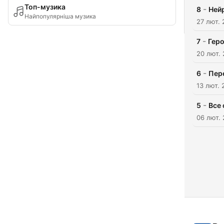
Топ-музика
-
8
Ней
Найпопулярніша музика
27 лют.
-
7
Геро
20 лют.
-
6
Пер
13 лют. 
-
5
Все 
06 лют.