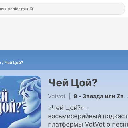
и
Чей Цой?
Чей Цой?
Votvot
|
9 - Звезда или Zвезда?
«Чей Цой?» –
восьмисерийный подкаст
платформы VotVot о песн