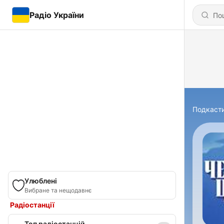
Радіо України
Подкаст
Улюблені
Вибране та нещодавнє
Радіостанції
Топ радіостанцій