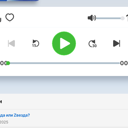
«Кино» как бизнес-активе
инструменте манипуляци
идеологическом оружии.
Гучність
:00
00
и
да или Zвезда?
 2025