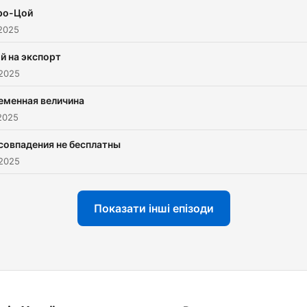
ро-Цой
 2025
й на экспорт
 2025
еменная величина
2025
совпадения не бесплатны
 2025
Показати інші епізоди