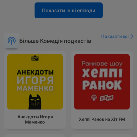
Показати інші епізоди
Показати всі
Більше Комедія подкастів
Анекдоты Игоря
Хеппі Ранок на Хіт FM
Маменко