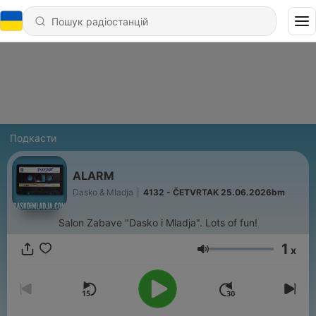
Подкасти
ALARM
Dasko & Mladja
|
4132 - ČETVRTAK 25.06.2026bm
Salon Zabave "Dasko i Mladja". Lots of fun!
1
x
Гучність