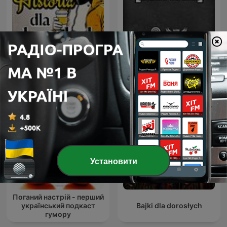
[КАМТУГЕЗА] на Radio
Historia dla dorosłych
ROKS
Установити
Поганий настрій - перший
український подкаст
Bajki dla dorosłych
гумору