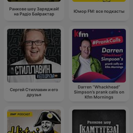
Ранкове шоу Заряджай!
Юмор FM: все подкасты
на Радіо Байрактар
Darren “Whackhead”
Сергей Стиллавин и его
Simpson’s prank calls on
друзья
Kfm Mornings