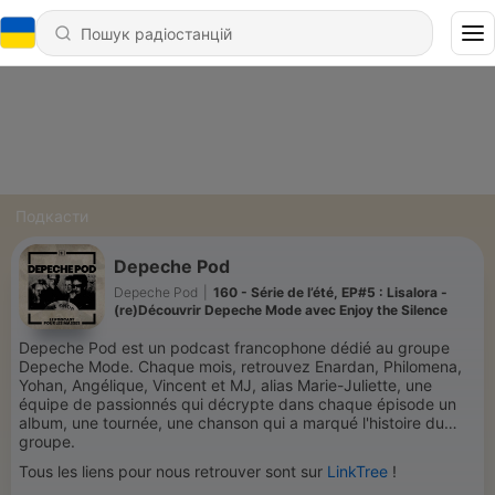
Подкасти
Depeche Pod
Depeche Pod
|
160 - Série de l’été, EP#5 : Lisalora -
(re)Découvrir Depeche Mode avec Enjoy the Silence
Depeche Pod est un podcast francophone dédié au groupe
Depeche Mode. Chaque mois, retrouvez Enardan, Philomena,
Yohan, Angélique, Vincent et MJ, alias Marie-Juliette, une
équipe de passionnés qui décrypte dans chaque épisode un
album, une tournée, une chanson qui a marqué l'histoire du
groupe.
Tous les liens pour nous retrouver sont sur
LinkTree
!