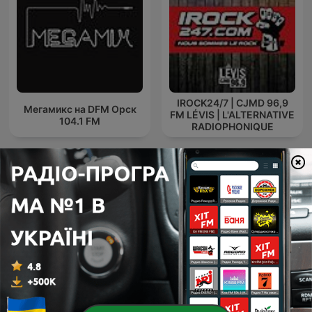
IROCK24/7 | CJMD 96,9
Мегамикс на DFM Орск
FM LÉVIS | L'ALTERNATIVE
104.1 FM
RADIOPHONIQUE
David Guetta
Bassface (Drum & Bass)