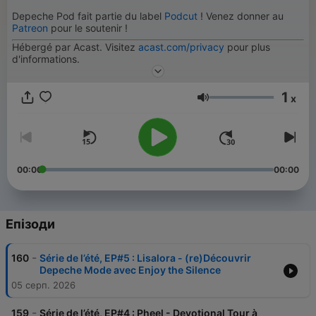
Depeche Pod fait partie du label
Podcut
! Venez donner au
Patreon
pour le soutenir !
Hébergé par Acast. Visitez
acast.com/privacy
pour plus
d'informations.
1
x
Гучність
00:00
00:00
Епізоди
-
160
Série de l’été, EP#5 : Lisalora - (re)Découvrir
Depeche Mode avec Enjoy the Silence
05 серп. 2026
-
159
Série de l’été, EP#4 : Pheel - Devotional Tour à