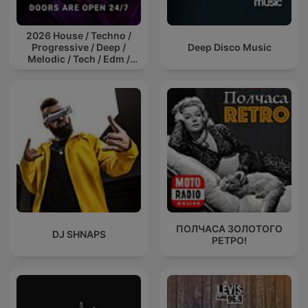
2026 House / Techno /
Progressive / Deep /
Deep Disco Music
Melodic / Tech / Edm /
Afro / ibiza DJ Mix / Set /
Podcast / Electronic
Dance Musi
ПОЛЧАСА ЗОЛОТОГО
DJ SHNAPS
РЕТРО!