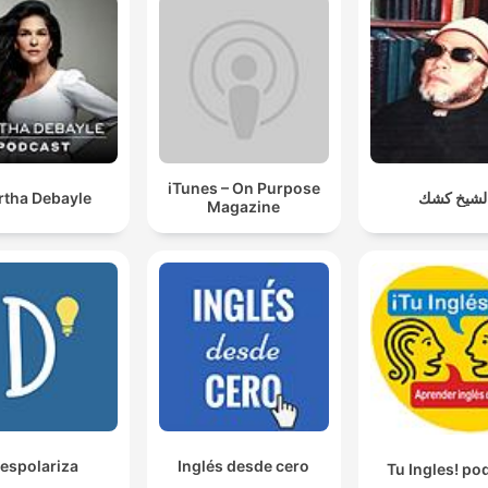
iTunes – On Purpose
rtha Debayle
لشيخ كشك
Magazine
espolariza
Inglés desde cero
Tu Ingles! po