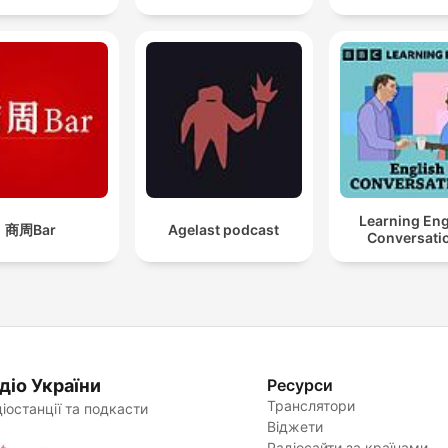
Learning Eng
商周Bar
Agelast podcast
Conversati
діо України
Ресурси
Транслятори
іостанції та подкасти
Віджети
Радіосайти за країнами