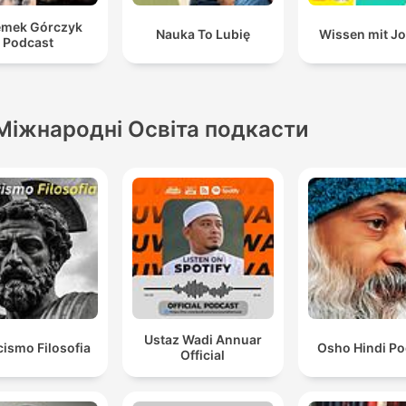
emek Górczyk
Nauka To Lubię
Wissen mit J
Podcast
Міжнародні Освіта подкасти
Ustaz Wadi Annuar
cismo Filosofia
Osho Hindi Po
Official