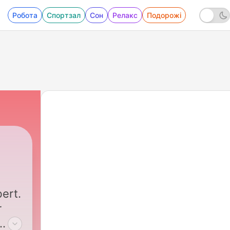
Робота
Спортзал
Сон
Релакс
Подорожі
bert.
r