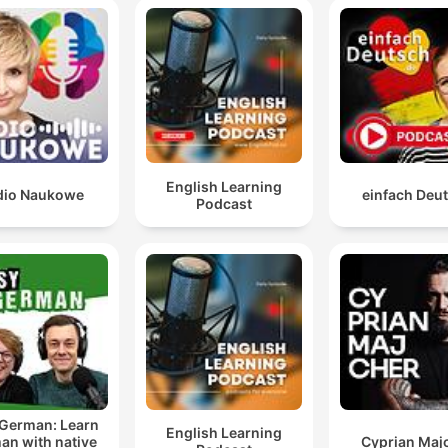
melde dich doch für unser
wöchentliches Webinar an.
English Learning
dio Naukowe
einfach Deu
Podcast
 German: Learn
English Learning
an with native
Cyprian Maj