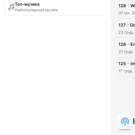
Топ-музика
-
128
W
Найпопулярніша музика
07 січ. 
-
127
Do
23 груд.
-
126
En
21 груд.
-
125
Im
17 груд.