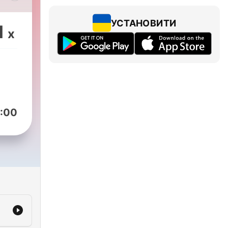
УСТАНОВИТИ
1
x
n
und
u
ir
:00
ren
ge