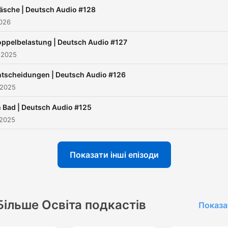
ein komplettes Transkript, 
äsche | Deutsch Audio #128
dem du zusätzlich dein
2026
Leseverstehen trainierst.
ppelbelastung | Deutsch Audio #127
Außerdem bekommst du z
 2025
jeder Folge ein Arbeitsbuc
Übungen zu Grammatik,
tscheidungen | Deutsch Audio #126
 2025
Wortschatz und Aussprach
Mit diesen Materialien kan
 Bad | Deutsch Audio #125
du von Woche zu Woche in
 2025
deinem Tempo Deutsch ler
Показати інші епізоди
Möchtest du zur letzten Fo
Fragen stellen und mit Abri
und Robert und auch ande
Більше Освіта подкастів
Показа
Lernenden regelmäßig
Deutsch sprechen? Dann