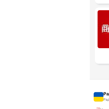
Ра
Рад