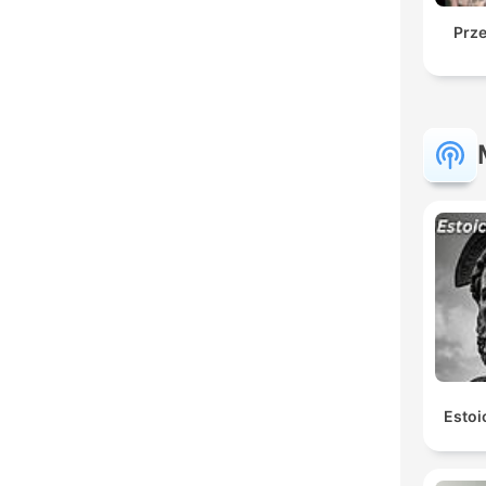
Prz
Estoi