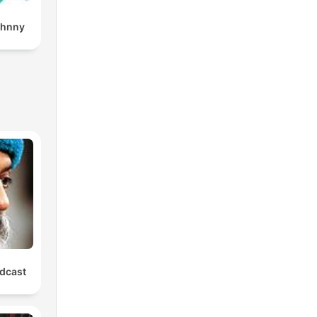
ohnny
dcast