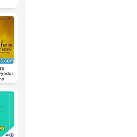
rs
Fyodor
ky