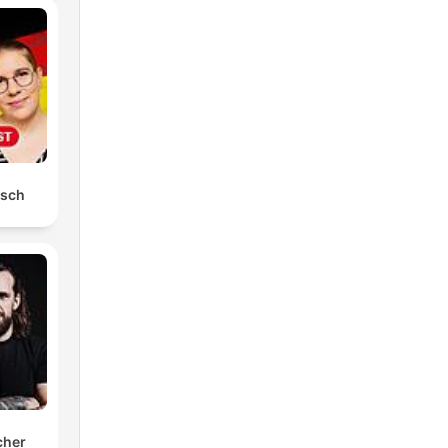
tsch
cher