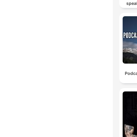
spea
Mut
Podca