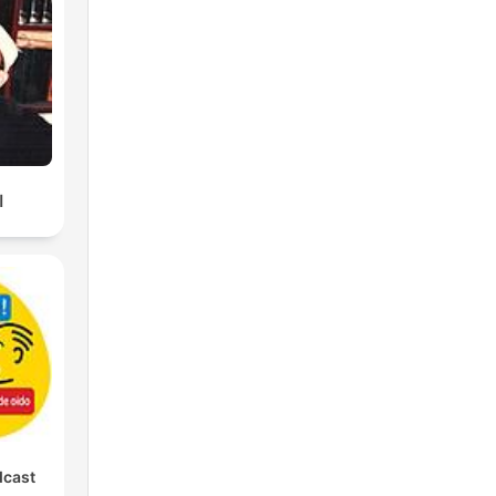
ا
dcast