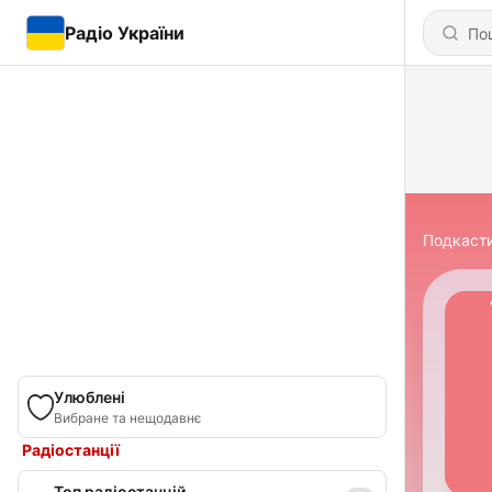
Радіо України
Подкаст
Улюблені
Вибране та нещодавнє
Радіостанції
Топ радіостанцій