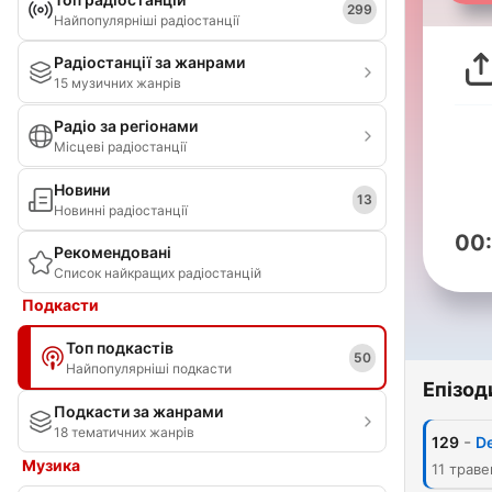
299
Найпопулярніші радіостанції
Радіостанції за жанрами
15 музичних жанрів
Радіо за регіонами
Місцеві радіостанції
Новини
13
Новинні радіостанції
00
Рекомендовані
Список найкращих радіостанцій
Подкасти
Топ подкастів
50
Найпопулярніші подкасти
Епізод
Подкасти за жанрами
18 тематичних жанрів
-
129
De
Музика
11 трав