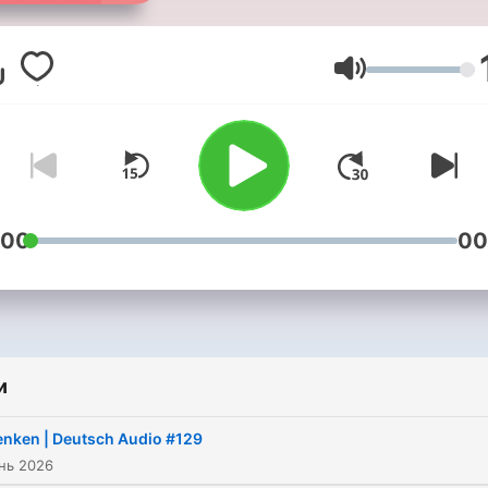
Fremdsprache mit über 10
Jahren Erfahrung auf allen
Niveaustufen. Wir spreche
Гучність
muttersprachlich Deutsch 
möchten dir mit unserem
Podcast helfen, Deutsch z
lernen.Unseren Deutsch-
Audio-Podcast kannst du d
:00
00
jederzeit und überall anhö
und verbesserst so
kontinuierlich dein
Hörverstehen.
и
Als Mitglied/Patreon
nken | Deutsch Audio #129
bekommst du zu jeder Fol
ень 2026