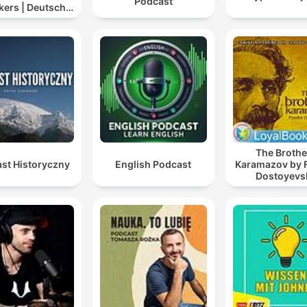
Podcast
kers | Deutsch
lernen mit
tersprachlern
The Brothe
st Historyczny
English Podcast
Karamazov by 
Dostoyevs