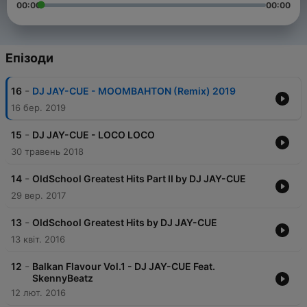
00:00
00:00
Епізоди
-
16
DJ JAY-CUE - MOOMBAHTON (Remix) 2019
16 бер. 2019
-
15
DJ JAY-CUE - LOCO LOCO
30 травень 2018
-
14
OldSchool Greatest Hits Part II by DJ JAY-CUE
29 вер. 2017
-
13
OldSchool Greatest Hits by DJ JAY-CUE
13 квіт. 2016
-
12
Balkan Flavour Vol.1 - DJ JAY-CUE Feat.
SkennyBeatz
12 лют. 2016