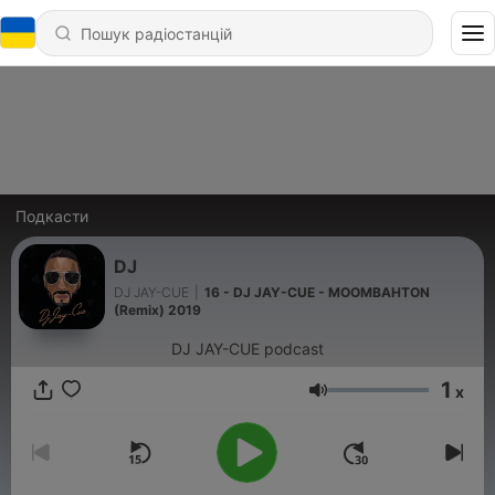
Подкасти
DJ
DJ JAY-CUE
|
16 - DJ JAY-CUE - MOOMBAHTON
(Remix) 2019
DJ JAY-CUE podcast
1
x
Гучність