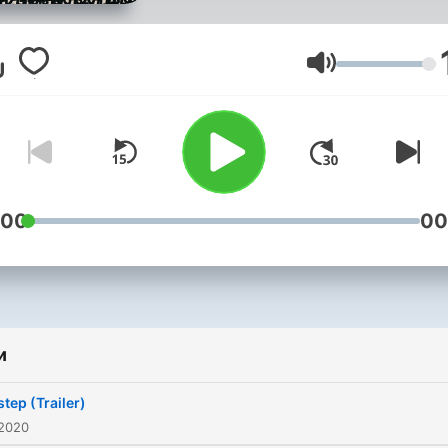
Гучність
:00
00
и
tep (Trailer)
 2020