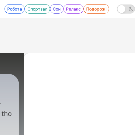
Робота
Спортзал
Сон
Релакс
Подорожі
 tho