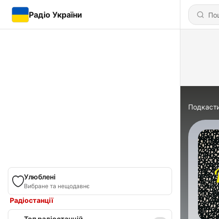
Радіо України
Подкаст
Улюблені
Вибране та нещодавнє
Радіостанції
Топ радіостанцій