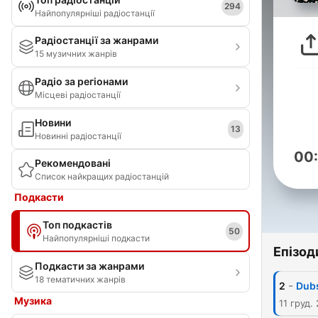
294
Найпопулярніші радіостанції
Радіостанції за жанрами
15 музичних жанрів
Радіо за регіонами
Місцеві радіостанції
Новини
13
Новинні радіостанції
00
Рекомендовані
Список найкращих радіостанцій
Подкасти
Топ подкастів
50
Найпопулярніші подкасти
Епізод
Подкасти за жанрами
18 тематичних жанрів
-
2
Dubs
Музика
11 груд.