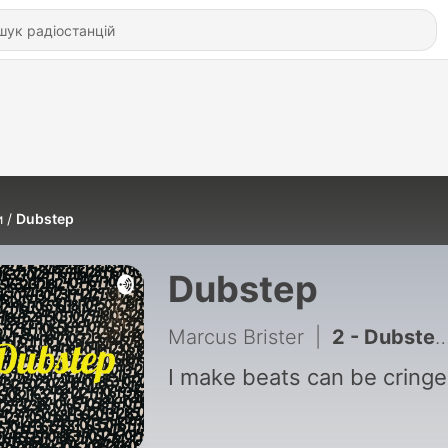
и
Dubstep
Dubstep
Marcus Brister
|
2 - Dubstep (Trailer)
I make beats can be cringe