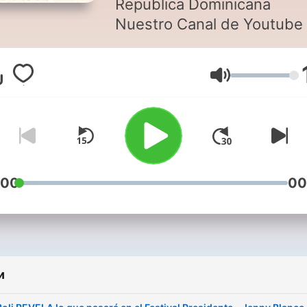
Republica Dominicana
Nuestro Canal de Youtube
www.youtube.com/manane
Гучність
Conviértete en un support
de este podcast:
https://www.spreaker.com/
mananero-radio-
-3086101/support
.
:00
00
и