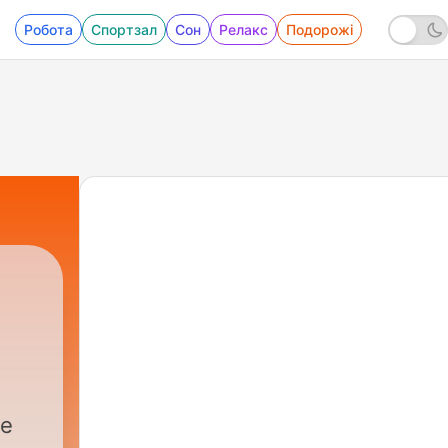
Робота
Спортзал
Сон
Релакс
Подорожі
de