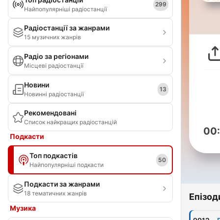
299
Найпопулярніші радіостанції
Радіостанції за жанрами
15 музичних жанрів
Радіо за регіонами
Місцеві радіостанції
Новини
13
Новинні радіостанції
Рекомендовані
Список найкращих радіостанцій
00
Подкасти
Топ подкастів
50
Найпопулярніші подкасти
Подкасти за жанрами
18 тематичних жанрів
Епізод
Музика