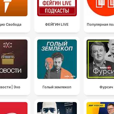
дио Свобода
ФЕЙГИН LIVE
Популярная по
вости | Эхо
Голый землекоп
Фурсич