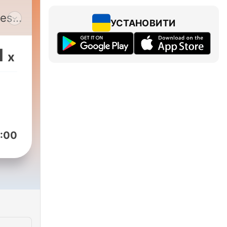
 es
УСТАНОВИТИ
rotv
1
x
er
podcast/el-
:00