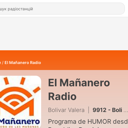
и
El Mañanero Radio
El Mañanero
Radio
Bolivar Valera
|
9912 - Boli REVELA lo que pasará en el Festival Presidente - Jenny Blanco vs. Max de Aventura
Programa de HUMOR des