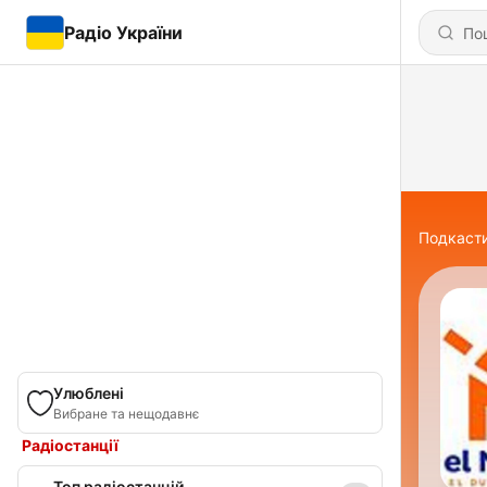
Радіо України
Подкаст
Улюблені
Вибране та нещодавнє
Радіостанції
Топ радіостанцій