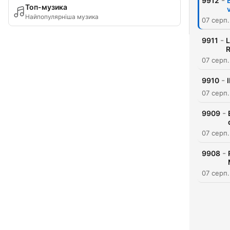
-
9912
Топ-музика
Найпопулярніша музика
07 серп
-
9911
L
R
07 серп
-
9910
07 серп
-
9909
07 серп
-
9908
07 серп