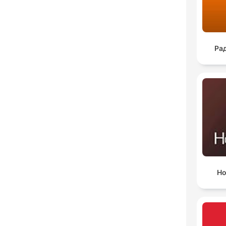
Ра
Но