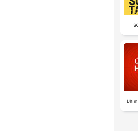
S
Últim