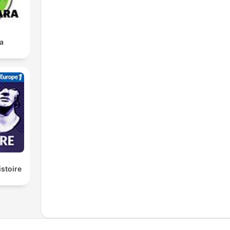
a
istoire