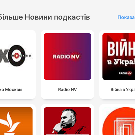
Більше Новини подкастів
Показа
хо Москвы
Radio NV
Війна в Укра