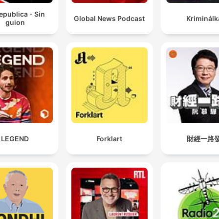
epublica - Sin
Global News Podcast
Kriminálk
guion
LEGEND
Forklart
財經一路