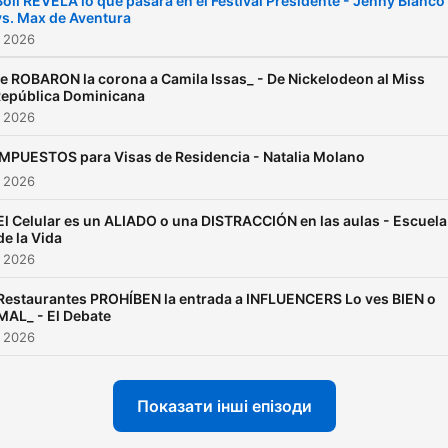
Boli REVELA lo que pasará en el Festival Presidente - Jenny Blanco
vs. Max de Aventura
. 2026
e ROBARON la corona a Camila Issas_ - De Nickelodeon al Miss
epública Dominicana
. 2026
IMPUESTOS para Visas de Residencia - Natalia Molano
. 2026
El Celular es un ALIADO o una DISTRACCIÓN en las aulas - Escuela
de la Vida
. 2026
Restaurantes PROHÍBEN la entrada a INFLUENCERS Lo ves BIEN o
MAL_ - El Debate
. 2026
Показати інші епізоди