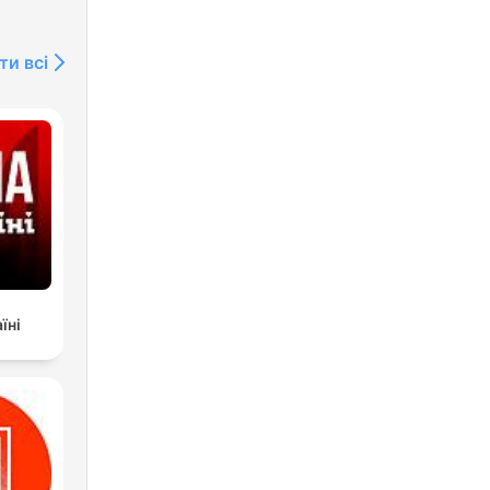
ти всі
їні