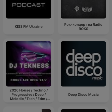
Рок-концерт на Radio
KISS FM Ukraine
ROKS
2026 House / Techno /
Progressive / Deep /
Deep Disco Music
Melodic / Tech / Edm /
Afro / ibiza DJ Mix / Set /
Podcast / Electronic
Dance Musi