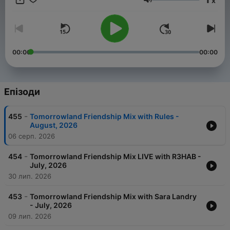
x
Weekend Kick-Off, - 4:4 with Carly Wilford, - Relive The
Гучність
Madness with MC Stretch, - Best of One World Radio with
AdamK.
00:00
00:00
Епізоди
-
455
Tomorrowland Friendship Mix with Rules -
August, 2026
06 серп. 2026
-
454
Tomorrowland Friendship Mix LIVE with R3HAB -
July, 2026
30 лип. 2026
-
453
Tomorrowland Friendship Mix with Sara Landry
- July, 2026
09 лип. 2026