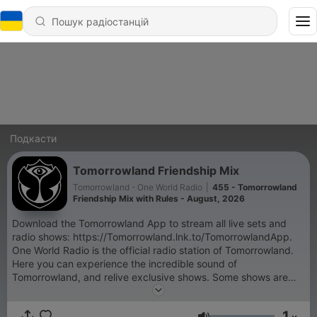
Подкасти
Tomorrowland Friendship Mix
Tomorrowland - One World Radio
|
455 - Tomorrowland
Friendship Mix with Rules - August, 2026
Download the Tomorrowland App to stream all live sets and
radio shows: https://Tomorrowland.lnk.to/TomorrowlandApp.
One World Radio is the official radio station of Tomorrowland.
Here you can experience the incredible sound of
Tomorrowland, and relive exclusive shows. Some shows are
exclusive and only accessible through the Tomorrowland App:
- Tomorrowland Top 30 with NERVO, - Armin van Buuren's
1