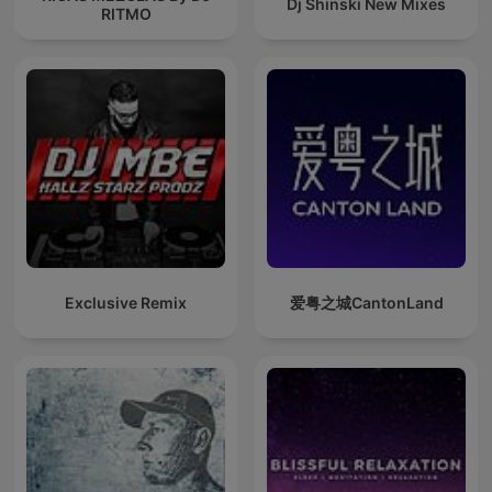
Dj Shinski New Mixes
RITMO
Exclusive Remix
爱粤之城CantonLand