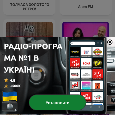
ПОЛЧАСА ЗОЛОТОГО
Alem FM
РЕТРО!
IROCK24/7 | CJMD 96,9
FM LÉVIS | L'ALTERNATIVE
¡Buenos días, Javi y Mar!
RADIOPHONIQUE
Установити