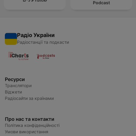
Podcast
Радіо України
Радіостанції та подкасти
Ресурси
Транслятори
Віджети
Радіосайти за країнами
Про нас та контакти
Політика конфіденційності
Умови використання