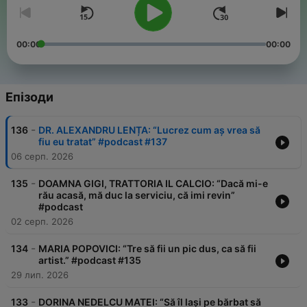
00:00
00:00
Епізоди
-
136
DR. ALEXANDRU LENȚA: “Lucrez cum aș vrea să
fiu eu tratat” #podcast #137
06 серп. 2026
-
135
DOAMNA GIGI, TRATTORIA IL CALCIO: “Dacă mi-e
rău acasă, mă duc la serviciu, că imi revin”
#podcast
02 серп. 2026
-
134
MARIA POPOVICI: “Tre să fii un pic dus, ca să fii
artist.” #podcast #135
29 лип. 2026
-
133
DORINA NEDELCU MATEI: “Să îl lași pe bărbat să