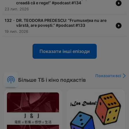
creadă că e rege!” #podcast #134
23 лип. 2026
-
132
DR. TEODORA PREDESCU: “Frumusețea nu are
vârstă, are povești.” #podcast #133
19 лип. 2026
Показати інші епізоди
Показати всі
Більше ТБ і кіно подкастів