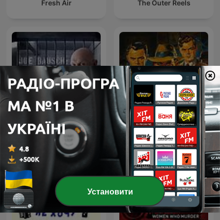
Fresh Air
The Outer Reels
Joe Bausch: Im Kopf des
Detective Radio
Verbrechers
Установити