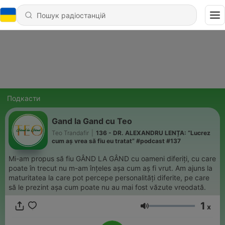
Подкасти
Gand la Gand cu Teo
Teo Trandafir
|
136 - DR. ALEXANDRU LENȚA: “Lucrez
cum aș vrea să fiu eu tratat” #podcast #137
Mi-am propus să fiu GÂND LA GÂND cu oameni diferiți, cu care
poate în trecut nu m-am înțeles așa cum aș fi vrut. Am ajuns la
maturitatea la care pot percepe personalități diferite, pe care
să le prezint așa cum poate nu au mai fost văzute vreodată.
1
x
Гучність