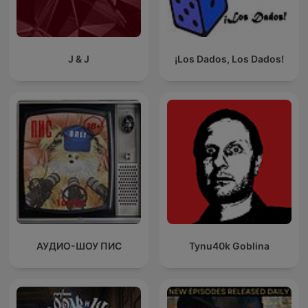
J & J
¡Los Dados, Los Dados!
АУДИО-ШОУ ПИС
Tynu40k Goblina