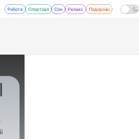
Робота
Спортзал
Сон
Релакс
Подорожі
|
i