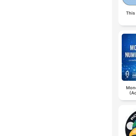
This
Mon
(Ac