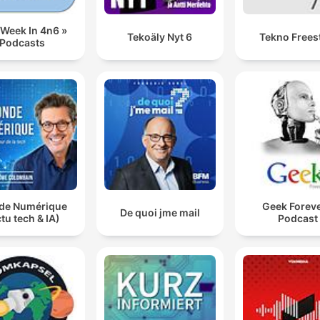
 Week In 4n6 »
Tekoäly Nyt 6
Tekno Frees
Podcasts
de Numérique
Geek Foreve
De quoi jme mail
tu tech & IA)
Podcast