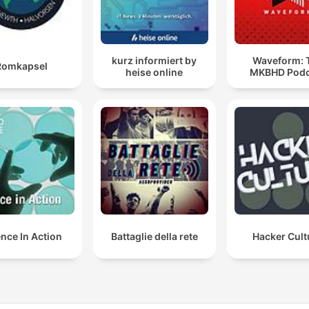
kurz informiert by
Waveform: 
Romkapsel
heise online
MKBHD Podc
nce In Action
Battaglie della rete
Hacker Cult