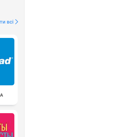
ти всі
SA