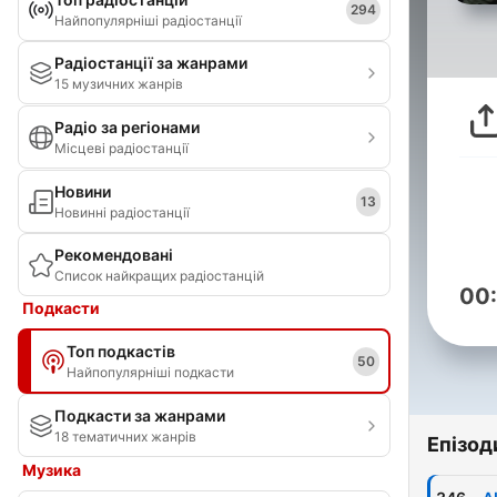
294
Найпопулярніші радіостанції
Радіостанції за жанрами
15 музичних жанрів
Радіо за регіонами
Місцеві радіостанції
Новини
13
Новинні радіостанції
Рекомендовані
Список найкращих радіостанцій
00
Подкасти
Топ подкастів
50
Найпопулярніші подкасти
Подкасти за жанрами
18 тематичних жанрів
Епізод
Музика