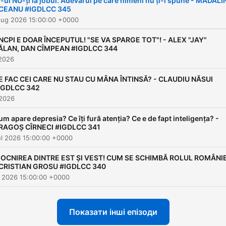
I-ul NU-ți ia jobul. Adevărul pe care nimeni nu ți-l spune - MĂDĂL
CEANU #IGDLCC 345
Aug 2026 15:00:00 +0000
NCPI E DOAR ÎNCEPUTUL! "SE VA SPARGE TOT"! - ALEX "JAY"
ĂLAN, DAN CÎMPEAN #IGDLCC 344
 2026
E FAC CEI CARE NU STAU CU MÂNA ÎNTINSĂ? - CLAUDIU NĂSUI
IGDLCC 342
 2026
um apare depresia? Ce îți fură atenția? Ce e de fapt inteligența? -
RAGOȘ CÎRNECI #IGDLCC 341
ul 2026 15:00:00 +0000
IOCNIREA DINTRE EST ȘI VEST! CUM SE SCHIMBĂ ROLUL ROMÂNIE
 CRISTIAN GROSU #IGDLCC 340
ul 2026 15:00:00 +0000
Показати інші епізоди