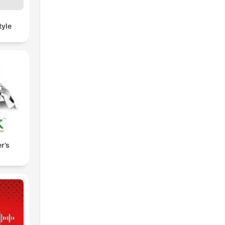
tyle
r’s