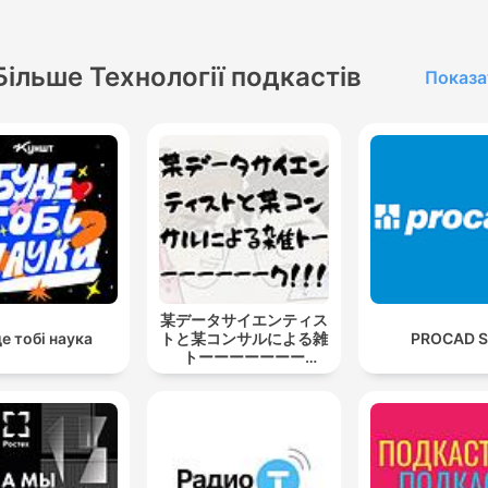
Більше Технології подкастів
Показа
某データサイエンティス
е тобі наука
トと某コンサルによる雑
PROCAD 
トーーーーーーー
ク！！！