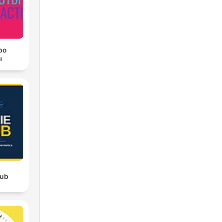
ро
ы
hub