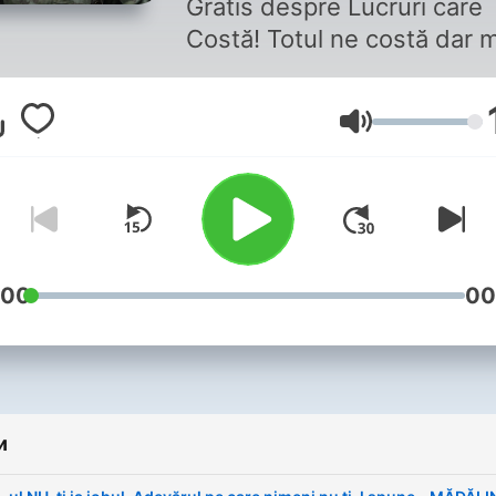
Gratis despre Lucruri care
Costă! Totul ne costă dar 
ales timpul așa că am făcut
această serie pentru a mă
Гучність
informa și educa alături de
invitați din domeniile mele
interes. Te invit alături de 
în această călătorie. Mi-am
propus să mă facă mai info
și mai adaptat la schimbări
:00
00
care vin. Sper să o facă și
pentru tine.
и