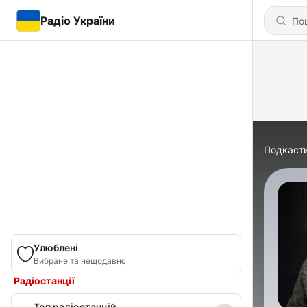
Радіо України
Подкаст
Улюблені
Вибране та нещодавнє
Радіостанції
Топ радіостанцій