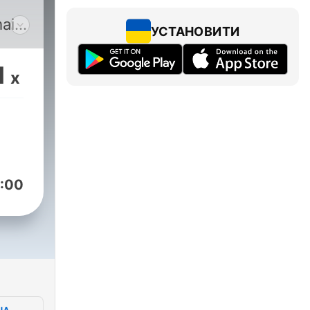
mai
УСТАНОВИТИ
1
x
 de
mine
rmat
le
:00