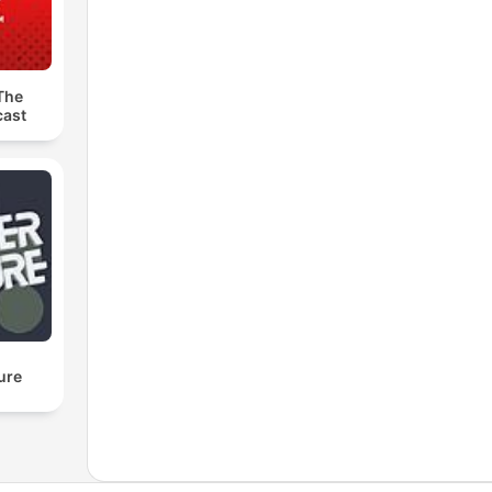
The
ast
ure