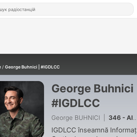
и
George Buhnici | #IGDLCC
George Buhnici 
#IGDLCC
George BUHNICI
|
346 - AI-ul NU-ți ia jobul. Adevărul pe care nimeni nu ți-l spune - MĂDĂLINA UCEANU #IGDLCC 345
IGDLCC înseamnă Informați