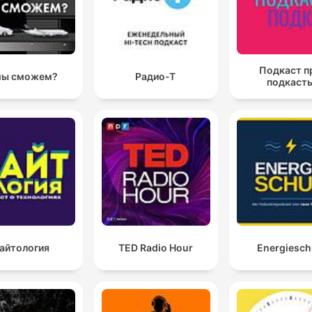
Подкаст п
мы сможем?
Радио-Т
подкаст
айтология
TED Radio Hour
Energiesc