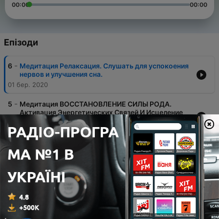
00:00
00:00
Епізоди
-
6
Медитация Релаксация. Слушать для успокоения
нервов и улучшения сна.
01 бер. 2020
-
5
Медитация ВОССТАНОВЛЕНИЕ СИЛЫ РОДА.
Активация Энергетических Связей И Исцеление
Рода
01 бер. 2020
-
4
Медитация Прощения. РАДИКАЛЬНОЕ
ПРОЩЕНИЕ Обиды Для Обретения Любви И
Гармонии В Себе
01 бер. 2020
-
3
Медитация внутренний учитель. Как ОТКРЫТЬ
ИНТУИТИВНУЮ МУДРОСТЬ в себе и ПОЛУЧАТЬ
ИНСАЙТЫ?