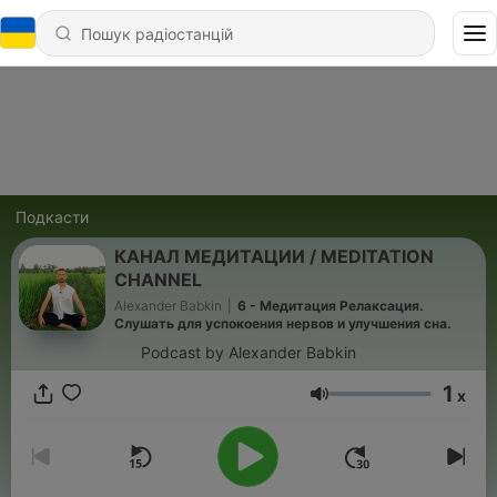
Подкасти
КАНАЛ МЕДИТАЦИИ / MEDITATION
CHANNEL
Alexander Babkin
|
6 - Медитация Релаксация.
Слушать для успокоения нервов и улучшения сна.
Podcast by Alexander Babkin
1
x
Гучність