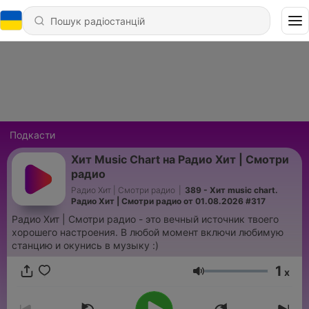
Подкасти
Хит Music Chart на Радио Хит | Смотри
радио
Радио Хит | Смотри радио
|
389 - Хит music chart.
Радио Хит | Смотри радио от 01.08.2026 #317
Радио Хит | Смотри радио - это вечный источник твоего
хорошего настроения. В любой момент включи любимую
станцию и окунись в музыку :)
1
x
Гучність