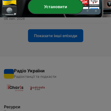
Установити
-
385
Хит music chart. Радио Хит | Смотри радио от
04.07.2026 #313
06 лип. 2026
Показати інші епізоди
Радіо України
Радіостанції та подкасти
Ресурси