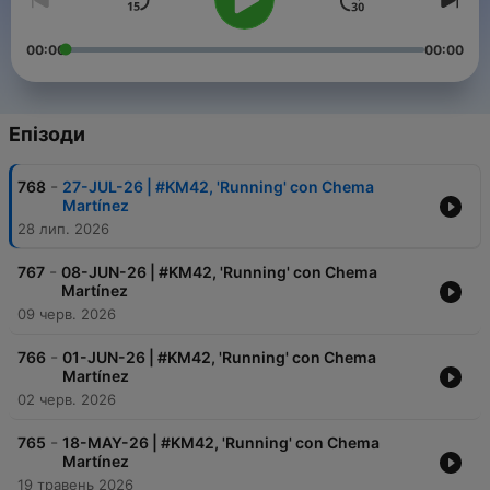
00:00
00:00
Епізоди
-
768
27-JUL-26 | #KM42, 'Running' con Chema
Martínez
28 лип. 2026
-
767
08-JUN-26 | #KM42, 'Running' con Chema
Martínez
09 черв. 2026
-
766
01-JUN-26 | #KM42, 'Running' con Chema
Martínez
02 черв. 2026
-
765
18-MAY-26 | #KM42, 'Running' con Chema
Martínez
19 травень 2026