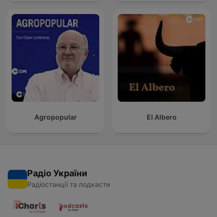
Agropopular
El Albero
Радіо України
Радіостанції та подкасти