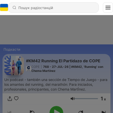
Подкасти
#KM42 Running El Partidazo de COPE
COPE
|
768 - 27-JUL-26 | #KM42, 'Running' con
Chema Martínez
Un podcast - también una sección de Tiempo de Juego - para
los amantes del running, del marathón: Para iniciados,
profesionales, principantes, con Chema MartÌnez.
1
x
Гучність