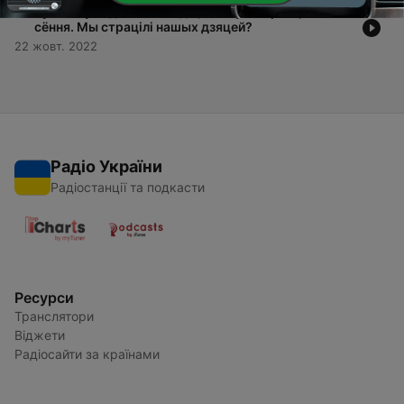
-
1
Русалкі ў паданнях – тады, сэкс у Інтэрнэце –
сёння. Мы страцілі нашых дзяцей?
22 жовт. 2022
Радіо України
Радіостанції та подкасти
Ресурси
Транслятори
Віджети
Радіосайти за країнами