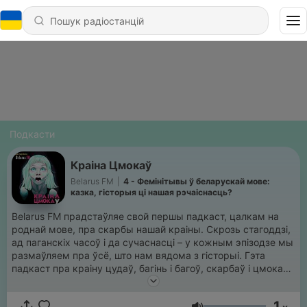
Подкасти
Краіна Цмокаў
Belarus FM
|
4 - Фемінітывы ў беларускай мове:
казка, гісторыя ці нашая рэчаіснасць?
Belarus FM прадстаўляе свой першы падкаст, цалкам на
роднай мове, пра скарбы нашай краіны. Скрозь стагоддзі,
ад паганскіх часоў і да сучаснасці – у кожным эпізодзе мы
размаўляем пра ўсё, што нам вядома з гісторыі. Гэта
падкаст пра краіну цудаў, багінь і багоў, скарбаў і цмокаў.
Пра Беларусь, якой яна была падчас жыцця нашых
продкаў, каб параўнаць гэта з сёньняшнімі падзеямі. Пра
1