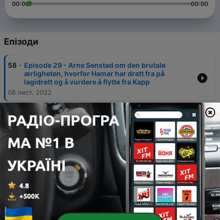
00:00
00:00
Епізоди
-
58
Episode 29 - Arne Senstad om den brutale
ærligheten, hvorfor Hamar har dratt fra på
lagidrett og å vurdere å flytte fra Kapp
08 лист. 2022
-
57
Episode 28 - Ken André Ottesen (BAdesken) om å
slutte i jobben, alltid ha en exit-plan og lite
motgang i livet
01 лист. 2022
-
56
Episode 27 - Mads Gjetmundsen om å gå i terapi,
musikkdrømmene og ulykka som endret alt
25 жовт. 2022
-
55
Episode 26 - Best of sesong 1
18 жовт. 2022