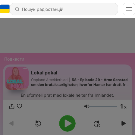
Подкасти
Lokal pokal
Oppland Arbeiderblad
|
58 - Episode 29 - Arne Senstad
om den brutale ærligheten, hvorfor Hamar har dratt fra
på lagidrett og å vurdere å flytte fra Kapp
En uformell prat med lokale helter fra Innlandet.
1
x
Гучність