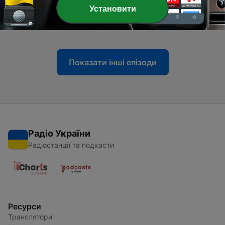
-
54
Episode 25 - Bent Svele om livet med håndballen,
Установити
HamKam og cupdrømmen
04 лип. 2022
Показати інші епізоди
Радіо України
Радіостанції та подкасти
Ресурси
Транслятори