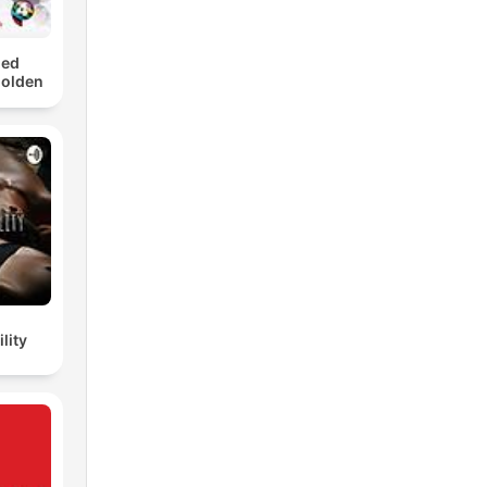
med
Golden
lity