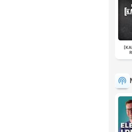
[КА
R