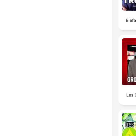
Elef
Les 