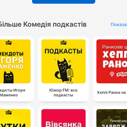
Більше Комедія подкастів
Показа
кдоты Игоря
Юмор FM: все
Хеппі Ранок на
Маменко
подкасты