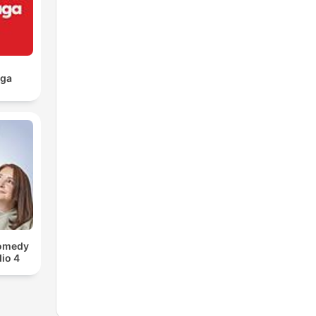
aga
Comedy
io 4