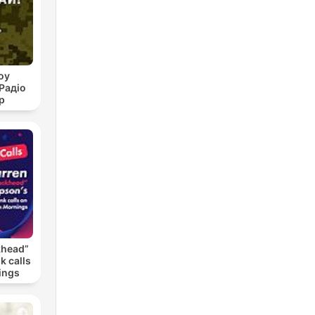
оу
Радіо
р
khead”
k calls
ings