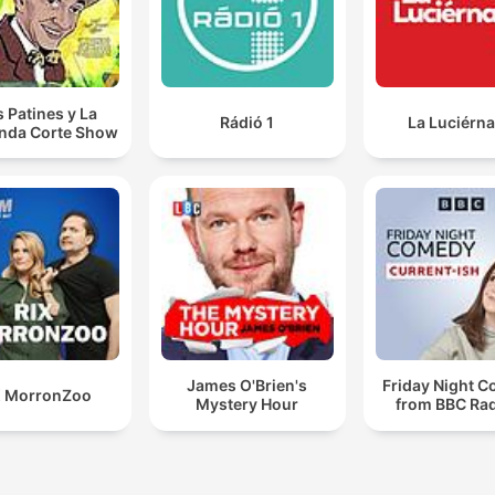
s Patines y La
Rádió 1
La Luciérn
nda Corte Show
James O'Brien's
Friday Night 
X MorronZoo
Mystery Hour
from BBC Rad