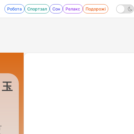
Робота
Спортзал
Сон
Релакс
Подорожі
！玉
et
片