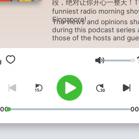
段，绝对让你开心一整天！T
funniest radio morning sho
Singapore!
The views and opinions sh
during this podcast series 
those of the hosts and gue
and do not necessarily refl
the views of Mediacorp Pte
Ltd. or its group of compan
Гучність
:00
00