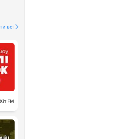
ти всі
 Хіт FM