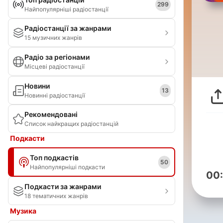
299
Найпопулярніші радіостанції
Радіостанції за жанрами
15 музичних жанрів
Радіо за регіонами
Місцеві радіостанції
Новини
13
Новинні радіостанції
Рекомендовані
Список найкращих радіостанцій
Подкасти
Топ подкастів
50
Найпопулярніші подкасти
00
Подкасти за жанрами
18 тематичних жанрів
Музика