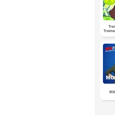
Tre
Treme
RI