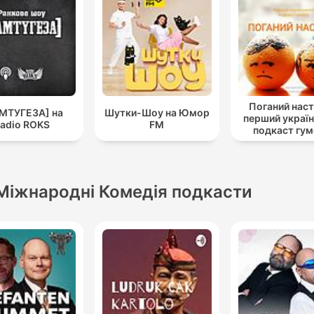
Поганий наст
МТУГЕЗА] на
Шутки-Шоу на Юмор
перший украї
adio ROKS
FM
подкаст гу
Міжнародні Комедія подкасти