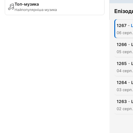
Топ-музика
Найпопулярніша музика
Епізод
-
1267
06 серп
-
1266
05 серп
-
1265
04 серп
-
1264
03 серп
-
1263
02 серп