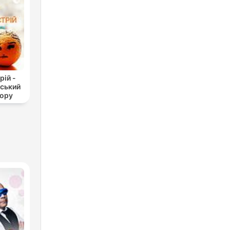
рій -
нський
мору