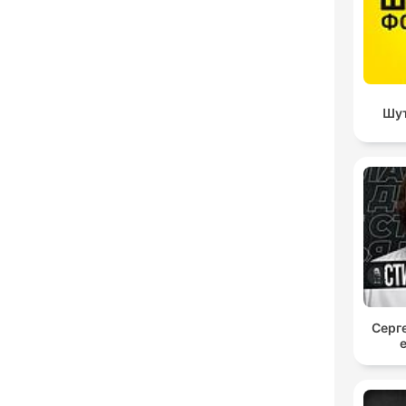
Шут
Серг