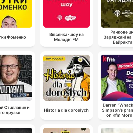
Ранкове ш
Вівсянка-шоу на
ки Фоменко
Заряджай! на 
Мелодія FM
Байракта
Darren “Whac
ей Стиллавин и
Historia dla dorosłych
Simpson’s pran
его друзья
on Kfm Morn