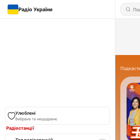
Радіо України
Подкаст
Улюблені
Вибране та нещодавнє
Радіостанції
Топ радіостанцій