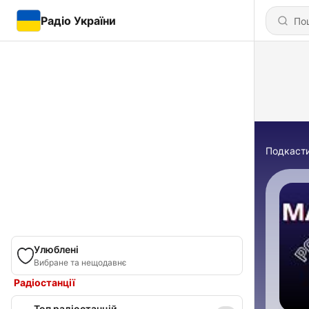
Радіо України
Подкаст
Улюблені
Вибране та нещодавнє
Радіостанції
Топ радіостанцій