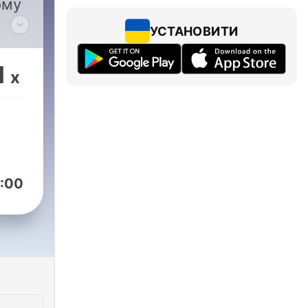
ому
УСТАНОВИТИ
 у
ь-
1
x
:00