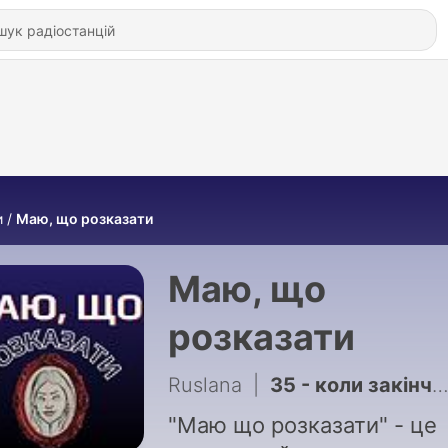
и
Маю, що розказати
Маю, що
розказати
Ruslana
|
35 - коли закінчиться гонка за крутістю
"Маю що розказати" - це