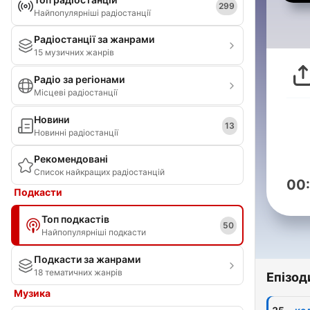
299
Найпопулярніші радіостанції
Радіостанції за жанрами
15 музичних жанрів
Радіо за регіонами
Місцеві радіостанції
Новини
13
Новинні радіостанції
Рекомендовані
Список найкращих радіостанцій
00
Подкасти
Топ подкастів
50
Найпопулярніші подкасти
Подкасти за жанрами
18 тематичних жанрів
Епізод
Музика