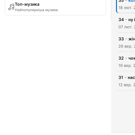
-
35
кол
Топ-музика
18 лют. 
Найпопулярніша музика
-
34
ну 
07 лют.
-
33
жі
26 вер.
-
32
чо
19 вер. 
-
31
нас
12 вер. 