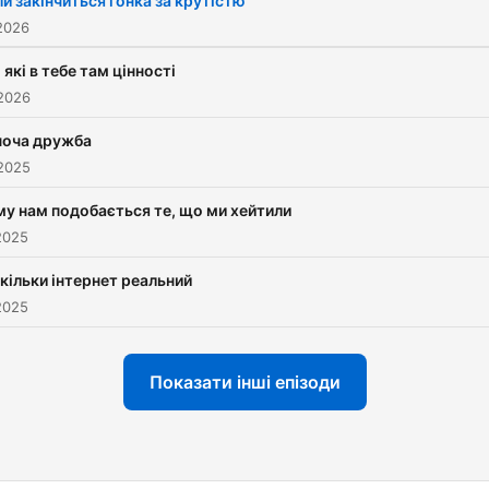
и закінчиться гонка за крутістю
2026
і які в тебе там цінності
 2026
ноча дружба
 2025
му нам подобається те, що ми хейтили
2025
кільки інтернет реальний
2025
Показати інші епізоди