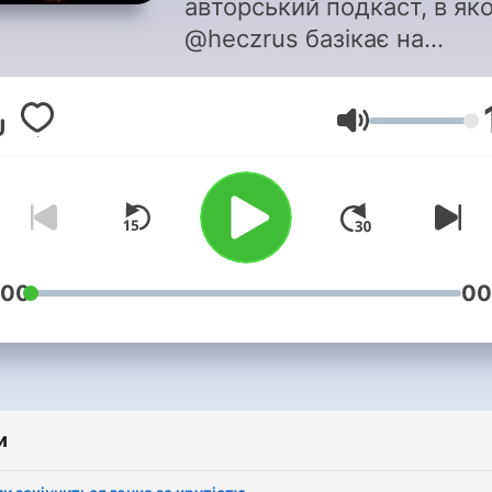
авторський подкаст, в як
@heczrus базікає на
актуальні і не дуже теми,
вільному форматі без буд
Гучність
яких обмежень в часі. тут
тобі може сподобатися
:00
00
и