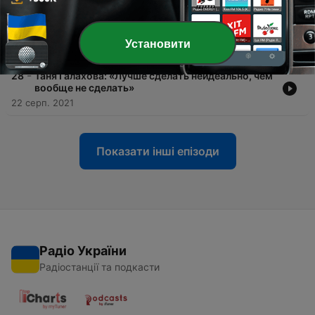
-
29
Юлия Головина о планировании, книгах и
поисках любимого дела
Установити
19 жовт. 2021
-
28
Таня Галахова: «Лучше сделать неидеально, чем
вообще не сделать»
22 серп. 2021
Показати інші епізоди
Радіо України
Радіостанції та подкасти