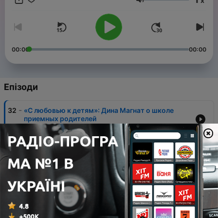
x
Гучність
00:00
00:00
Епізоди
-
32
«С любовью к детям»: Дина Магнат о школе
приемных родителей
23 січ. 2022
-
31
Анастасия Воронцова: как не поступить в школу
искусств, построить себе дом в 28 лет и
поработать с Жан-Полем Готье
15 лист. 2021
-
30
Ольга Зиновьева: от учебы в Гарварде к
стартапу в России
08 лист. 2021