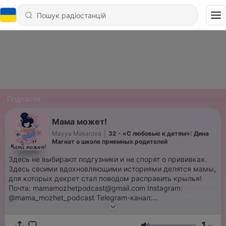
Подкасти
Мама может!
Mayya Makarova
|
32 - «С любовью к детям»: Дина
Магнат о школе приемных родителей
Здесь не выбирают подгузники и не спорят о прививках.
Здесь своими вдохновляющими историями делятся мамы,
для которых декрет стал поводом расправить крылья!
Почта: mamamozhetpodcast@gmail.com Instagram:
@mama_mozhet_podcast Telegram-канал:
@mamamozhetpodcast
1