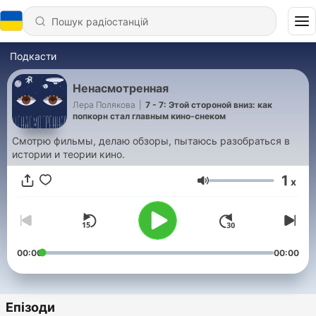
Подкасти
Ненасмотренная
Лера Полякова
|
7 - 7: Этой стороной вниз: как
попкорн стал главным кино-снеком
Смотрю фильмы, делаю обзоры, пытаюсь разобраться в
истории и теории кино.
1
x
Гучність
00:00
00:00
Епізоди