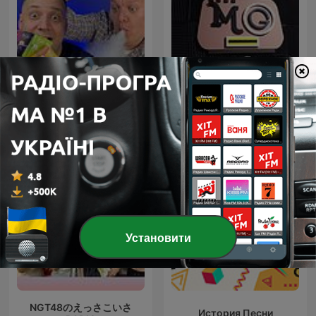
FV Vape Show
MG Radio
Установити
NGT48のえっさこいさ
История Песни