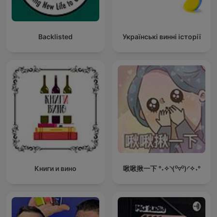
Backlisted
Українські винні історії
Книги и вино
啾啾揪一下 °˖✧◝(⁰▿⁰)◜✧˖°