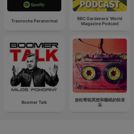
BBC Gardeners’ World
Trasnoche Paranormal
Magazine Podcast
放松帮助冥想和睡眠的轻音
Boomer Talk
乐