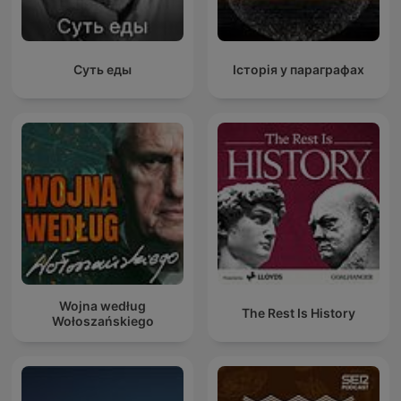
Суть еды
Історія у параграфах
Wojna według
The Rest Is History
Wołoszańskiego