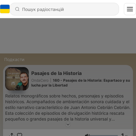
Подкасти
Pasajes de la Historia
OndaCero
|
160 - Pasajes de la Historia: Espartaco y su
lucha por la Libertad
Relatos monográficos sobre hechos, personajes y episodios
históricos. Acompañados de ambientación sonora cuidada y el
estilo narrativo característico de Juan Antonio Cebrián Cebrián.
Esta colección de episodios de divulgación histórica rescata
pequeños o grandes pasajes de la historia universal y
española, presentados como narraciones envolventes.
1