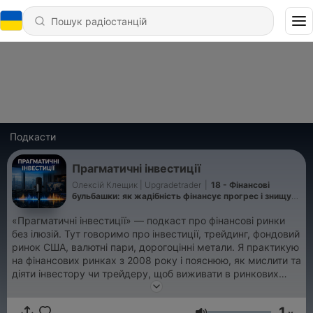
Подкасти
Прагматичні інвестиції
Олексій Клещик | Upgradetrader
|
18 - Фінансові
бульбашки: як жадібність фінансує прогрес і знищує
капітал
«Прагматичні інвестиції» — подкаст про фінансові ринки
без ілюзій. Тут говоримо про інвестиції, трейдинг, фондовий
ринок США, валютні пари, дорогоцінні метали. Я практикую
на фінансових ринках з 2008 року і пояснюю, як мислити та
діяти інвестору чи трейдеру, щоб виживати в ринкових
циклах. Без чарівних формул, надмірного стресу та
зруйнованих мрій. Подкаст для тих, хто хоче розуміти: як
1