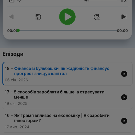
x
керувати капіталом, як обирати фінансові інструменти, як
Гучність
будувати спекулятивні та інвестиційні стратегії. Всі корисні
матеріали — linktr.ee/upgradetrader
00:00
00:00
Епізоди
-
18
Фінансові бульбашки: як жадібність фінансує
прогрес і знищує капітал
06 січ. 2026
-
17
5 способів заробляти більше, а стресувати
менше
19 січ. 2025
-
16
Як Трамп впливає на економіку | Як заробити
інвесторам?
17 лип. 2024