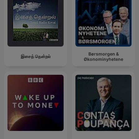
Børsmorgen &
இசைத் தென்றல்
Økonominyhetene