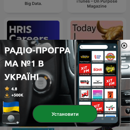
iTunes – On Purpose
Big Data.
Magazine
Handelsblatt Today – Der
HRIS Careers Podcast
Finanzpodcast mit News
zu Börse, Aktien und
Geldanlage
Установити