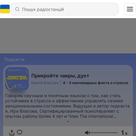
Подкасти
Прикройте чакры, дует
Ирина Власова
|
4 - 3 неочевидных факта о стрессе
Говорим научным и понятным языком о том, как стать
устойчивее в стрессе и эффективнее управлять своими
эмоциональными состояниями. Ведущая и автор подкаста
я, Ира Власова, Сертифицированный психотерапевт с
опытом работы более 4 лет и Член The International
Focusing Institute, а ещё СДВГ, РДР и ПТСР-
диагностированная и ... безумная cat-lover. В общем,
1
никакой скучной и банальной теории, только личный и
x
Гучність