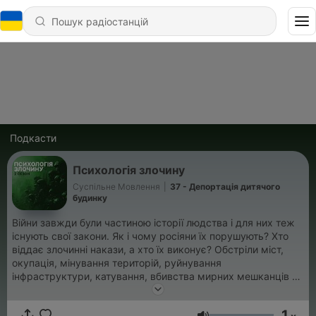
Подкасти
Психологія злочину
Суспільне Мовлення
|
37 - Депортація дитячого
будинку
Війни завжди були частиною історії людства і для них теж
існують свої закони. Як і чому росіяни їх порушують? Хто
віддає злочинні накази, а хто їх виконує? Обстріли міст,
окупація, мінування територій, руйнування
інфраструктури, катування, вбивства мирних мешканців та
інші воєнні злочини росіян у другому сезоні подкасту
«Психологія злочину». 1 сезон: найжахливіші справи
1