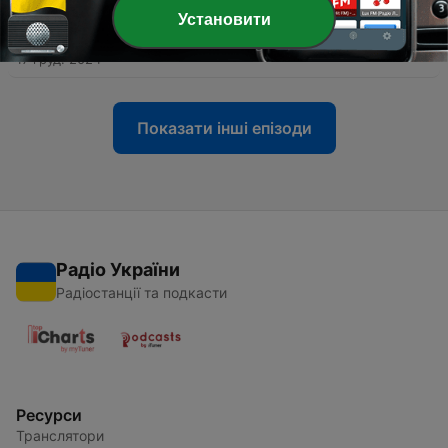
Установити
-
33
Вивезення дітей з Херсону
17 груд. 2024
Показати інші епізоди
Радіо України
Радіостанції та подкасти
Ресурси
Транслятори