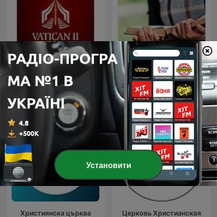
Vatican II
Просто Християнство
Установити
Християнска църква
Церковь Христианская