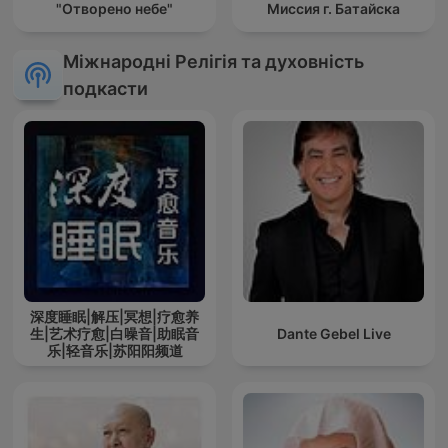
"Отворено небе"
Миссия г. Батайска
Міжнародні Релігія та духовність
подкасти
深度睡眠|解压|冥想|疗愈养
生|艺术疗愈|白噪音|助眠音
Dante Gebel Live
乐|轻音乐|苏阳阳频道