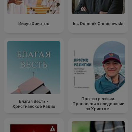
Иисус Христос
ks. Dominik Chmielewski
Против религии.
Благая Весть -
Проповеди о следовании
Христианское Радио
за Христом.