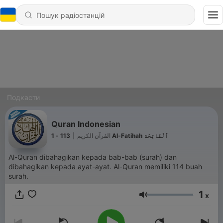
Подкасти
Quran Indonesian
|
القرآن الكريم
113 - 1 Al-Fatihah ٱلْفَاتِحَة
Al-Quran dibahagikan kepada bab-bab (surah) dan
dibahagikan kepada ayat-ayat. Al-Quran memiliki 114 buah
surah.
1
x
Гучність