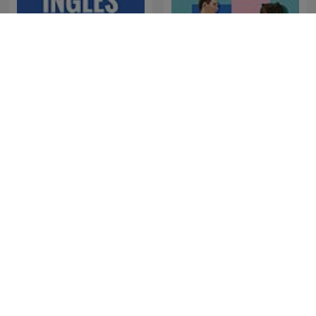
Learning English
Inglés desde cero
Conversations
The British History
Mufti Menk Podcast