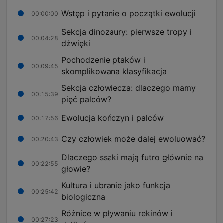
Wstęp i pytanie o początki ewolucji
00:00:00
Sekcja dinozaury: pierwsze tropy i
00:04:28
dźwięki
Pochodzenie ptaków i
00:09:45
skomplikowana klasyfikacja
Sekcja człowiecza: dlaczego mamy
00:15:39
pięć palców?
Ewolucja kończyn i palców
00:17:56
Czy człowiek może dalej ewoluować?
00:20:43
Dlaczego ssaki mają futro głównie na
00:22:55
głowie?
Kultura i ubranie jako funkcja
00:25:42
biologiczna
Różnice w pływaniu rekinów i
00:27:23