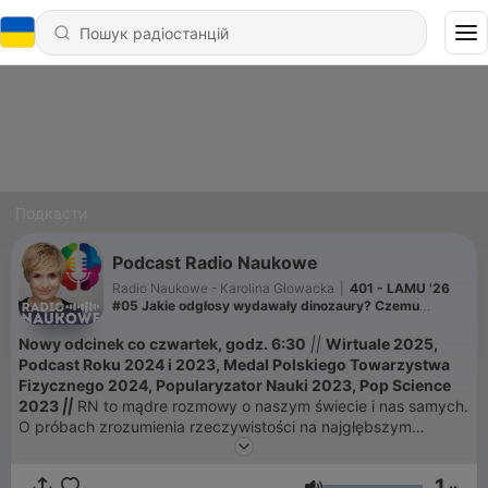
Подкасти
Podcast Radio Naukowe
Radio Naukowe - Karolina Głowacka
|
401 - LAMU '26
#05 Jakie odgłosy wydawały dinozaury? Czemu
człowiek ma pięć palców?
Nowy odcinek co czwartek, godz. 6:30
||
Wirtuale 2025,
Podcast Roku 2024 i 2023, Medal Polskiego Towarzystwa
Fizycznego 2024, Popularyzator Nauki 2023, Pop Science
2023
||
RN to mądre rozmowy o naszym świecie i nas samych.
O próbach zrozumienia rzeczywistości na najgłębszym
poziomie. Rozmawiam z naukowcami i naukowczyniami, którzy
- fenomenalnie! - opowiadają o swoich badaniach i
1