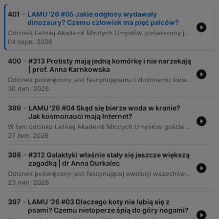
-
401
LAMU '26 #05 Jakie odgłosy wydawały
dinozaury? Czemu człowiek ma pięć palców?
Odcinek Letniej Akademii Młodych Umysłów poświęcony jest zagadnieniom ewolucji, dinozaurów oraz budowy ciała człowieka. Eksperci wyjaśniają procesy powstawania życia, mechanizmy adaptacji organizmów oraz fascynujące aspekty biologiczne, takie jak pochodzenie ptaków czy liczba palców u kręgowców. Rozmowa obejmuje także szeroki zakres tematów ewolucyjnych, od mechanizmów redukcji palców u zwierząt i pochodzenia kończyn, przez adaptacje ludzkiego ciała do ciepłego klimatu, aż po różnice w budowie rekinów i delfinów. Eksperci omawiają również możliwości i ograniczenia inżynierii genetycznej w kontekście tworzenia nowych cech oraz wpływ cywilizacji na ewolucję człowieka.
04 серп. 2026
-
400
#313 Protisty mają jedną komórkę i nie narzekają
| prof. Anna Karnkowska
Odcinek poświęcony jest fascynującemu i złożonemu światu protistów, analizując ich różnorodność – od pasożytniczych ameb wpływających na zachowanie gospodarzy, po organizmy modelowe o niezwykłych zdolnościach adaptacyjnych. Rozmówcy omawiają ewolucję systematyki biologicznej, która odchodzi od tradycyjnych królestw na rzecz supergrup, oraz znaczenie procesów takich jak endosymbioza i kleptoplastia w kształtowaniu eukariotów. Podczas rozmowy poruszane są kwestie nowoczesnej genomiki, która podważa przekonanie o prostocie organizmów jednokomórkowych. Eksperci przybliżają mechanizmy życia mikroorganizmów, rolę fitoplanktonu w ekosystemach oraz wyzwania związane z badaniem i hodowlą tych niezwykłych istot w warunkach laboratoryjnych.
30 лип. 2026
-
399
LAMU '26 #04 Skąd się bierze woda w kranie?
Jak kosmonauci mają Internet?
W tym odcinku Letniej Akademii Młodych Umysłów goście odpowiadają na pytania dzieci dotyczące technologii, kosmosu i historii. Rozmowy obejmują tematy takie jak budowa cyberprzestrzeni, komunikacja z Marsa oraz ewolucyjny wpływ gotowania na organizm człowieka. Eksperci poruszają również kwestie ekologiczne i technologiczne, wyjaśniając procesy uzdatniania wody w poznańskim Akwanecie oraz złożoność produkcji plastiku. Dyskusja obejmuje także wyzwania związane z recyklingiem, rolę tworzyw sztucznych w medycynie oraz znaczenie opakowań wielorazowych dla ochrony środowiska.
27 лип. 2026
-
398
#312 Galaktyki właśnie stały się jeszcze większą
zagadką | dr Anna Durkalec
Odcinek poświęcony jest fascynującej ewolucji wszechświata, od gęstej plazmy po złożone struktury galaktyczne. Rozmówcy analizują różnorodność galaktyk, procesy ich zderzeń oraz rolę ciemnej materii i energii w kształtowaniu kosmosu, przyglądając się jednocześnie strukturze Drogi Mlecznej. Program omawia przełomowe znaczenie nowoczesnych technologii, takich jak teleskop Jamesa Webba, który dostarcza danych podważających dotychczasowe modele kosmologiczne. Eksperci poruszają tematy odkryć Edwina Hubble'a, zagadki „małych czerwonych kropek” oraz nadchodzących rewolucji w astronomii dzięki nowym obserwatoriom.
23 лип. 2026
-
397
LAMU '26 #03 Dlaczego koty nie lubią się z
psami? Czemu nietoperze śpią do góry nogami?