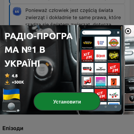
Ponieważ człowiek jest częścią świata
zwierząt i dokładnie te same prawa, które
rządzą się światem zwierząt, dotyczą
również człowieka.
00:21:37 · Odpowiedź na pytanie o możliwość
dalszej ewolucji gatunku ludzkiego.
Rzeczywiście, gdybyśmy chcieli dodać
skorupę żółwia do myszy, to by było
dosyć skomplikowane, bo to jest cała
rearanżacja całej architektury ciała.
00:36:49 · Wyjaśnienie trudności w łączeniu
cech anatomicznych pochodzących z zupełnie
Установити
różnych gatunków.
Епізоди