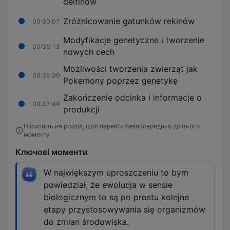
delfinów
Zróżnicowanie gatunków rekinów
00:30:07
Modyfikacje genetyczne i tworzenie
00:35:13
nowych cech
Możliwości tworzenia zwierząt jak
00:35:30
Pokemony poprzez genetykę
Zakończenie odcinka i informacje o
00:37:49
produkcji
Натисніть на розділ, щоб перейти безпосередньо до цього
моменту
Ключові моменти
W największym uproszczeniu to bym
powiedział, że ewolucja w sensie
biologicznym to są po prostu kolejne
etapy przystosowywania się organizmów
do zmian środowiska.