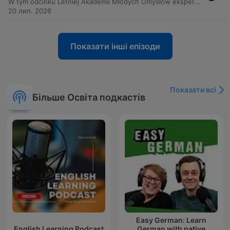
W tym odcinku Letniej Akademii Młodych Umysłów eksperci odpowiadają na fascynujące pytania dotyczące świata zwierząt. Rozważamy mechanizmy zachowań domowych pupili, takie jak wycie psów czy relacje między kotami a psami, oraz badamy biologiczne zależności między wielkością organizmu a długością życia. Program przybliża również tajemnice innych gatunków – od mechanizmu widzenia u kotów i ochrony jeży, przez funkcjonowanie nietoperzy i ryb, aż po inteligencję delfinów. Na koniec dr Mikołaj Kaczmarski analizuje biologiczną możliwość istnienia smoków, rozważając ograniczenia fizyczne latających stworzeń oraz kulturowe postrzeganie tych legendarnych istot.
20 лип. 2026
Показати інші епізоди
Показати всі
Більше Освіта подкастів
Easy German: Learn
English Learning Podcast
German with native