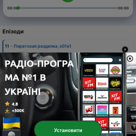
00:00
00:00
Епізоди
-
11
Пиратская разделка, s01e1
14 січ. 2020
-
10
Разделочный цех, s01e10
04 лист. 2019
-
9
Разделочный цех, s01e09
28 жовт. 2019
-
8
Разделочный цех, s01e08
28 жовт. 2019
-
7
Разделочный цех, s01e07
Установити
27 серп. 2019