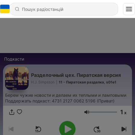
Подкасти
Разделочный цех. Пиратская версия
H.J. Simpsson
|
11 - Пиратская разделка, s01e1
Берем чужие новости и делаем их теплыми и ламповыми
Поддержать подкаст: 4731 2127 0062 5196 (Приват)
1
x
Гучність