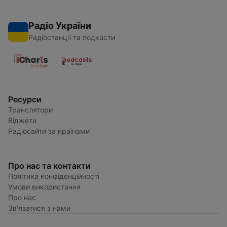
Радіо України
Радіостанції та подкасти
Ресурси
Транслятори
Віджети
Радіосайти за країнами
Про нас та контакти
Політика конфіденційності
Умови використання
Про нас
Зв'язатися з нами