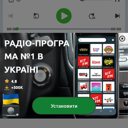
x
и чем она отличается от других конкурсов КВН, 🧩как
Гучність
развивать сценическую речь, сценическое движение, 🧩
как получить зрительскую любовь и признание 🧩и многое
другое🔥
00:00
00:00
Епізоди
-
3
3. Музыкальное домашнее задание в КВН
28 бер. 2020
-
2
Подкаст о том, что за конкурс этот СТЭМ в КВНе,
какие у него правила и как научиться его писать
20 бер. 2020
-
1
Школа молодого КВНщика
Установити
10 січ. 2020