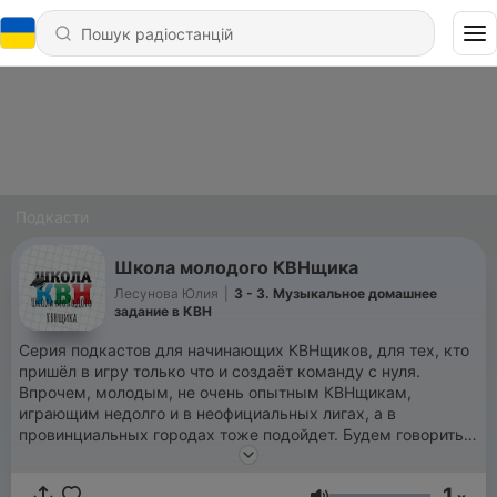
Подкасти
Школа молодого КВНщика
Лесунова Юлия
|
3 - 3. Музыкальное домашнее
задание в КВН
Серия подкастов для начинающих КВНщиков, для тех, кто
пришёл в игру только что и создаёт команду с нуля.
Впрочем, молодым, не очень опытным КВНщикам,
играющим недолго и в неофициальных лигах, а в
провинциальных городах тоже подойдет. Будем говорить о
том, как: 🧩 создать и раскрутить свою команду, 🧩как
научиться писать шутки и миниатюры, 🧩что такое визитка
1