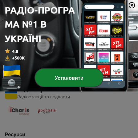
00:00
00:00
Епізоди
-
1
SL00 Intro: Digital Nomad Family Podcast
14 серп. 2018
Установити
Радіо України
Радіостанції та подкасти
Ресурси