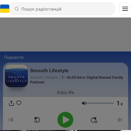
Подкасти
Smooth Lifestyle
Smooth Lifestyle
|
1 - SL00 Intro: Digital Nomad Family
Podcast
Enjoy life
1
x
Гучність