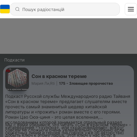
Подкасти
Сон в красном тереме
Мария Ли,Rti
|
175 - Зловещее пророчество
Подкаст Русской службы Международного радио Тайваня
«Сон в красном тереме» предлагает слушателям вместе
прочесть самый знаменитый шедевр китайской
литературы и «прожить» роман вместе с его героями.
Роман Цао Сюэ-циня - это целая вселенная,
исследованием которой занимается отдельный раздел
Мы с вами убедимся, что читать «Сон в красном тереме» -
китаеведения - «хунсюэ», или «красноведение»; вокруг
совсем не сложно и очень увлекательно, особенно если
сюжетных линий и героев (не говоря уже об авторстве)
добыть ключ к этому ларцу. Этот ключ у нас есть: в