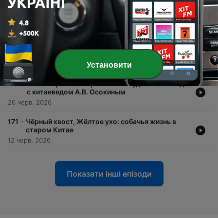
31 лип. 2026
-
174
Ответы на ваши вопросы, ч.2
17 лип. 2026
-
173
Ответы на ваши вопросы, ч.1
10 лип. 2026
Установити
-
172
«Сны в красном тереме» А.В. Рудакова: Беседа
с китаеведом А.В. Осокиным
26 черв. 2026
-
171
Чёрный хвост, Жёлтое ухо: собачья жизнь в
старом Китае
12 черв. 2026
Показати інші епізоди