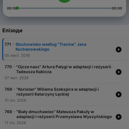
00:00
00:00
Епізоди
-
771
Słuchowisko według "Trenów" Jana
Kochanowskiego
05 лист. 2018
-
770
"Ojcze nasz" Artura Pałygi w adaptacji i reżyserii
Tadeusza Kabicza
07 лют. 2026
-
769
"Koriolan" Wiliama Szekspira w adaptacji i
reżyserii Katarzyny Łęckiej
31 січ. 2026
-
768
"Biały dmuchawiec" Mateusza Pakuły w
adaptacji i reżyserii Przemysława Wyszyńskiego
17 січ. 2026