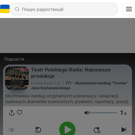
Подкасти
Teatr Polskiego Radia: Najnowsze
produkcje
Polskie Radio S.A.
|
771 - Słuchowisko według "Trenów"
Jana Kochanowskiego
Słuchowiska według oryginalnych scenariuszy i adaptacji
radiowych dramatów scenicznych, powieści, reportaży, poezji.
1
x
Гучність