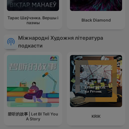
Тарас Шаўчэнка. Вершы і
Black Diamond
паэмы
Міжнародні Художня література
подкасти
碧听的故事 | Let BI Tell You
KRIK
A Story