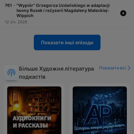
-
761
"Wypiór" Grzegorza Uzdańskiego w adaptacji
Iwony Rusek i reżyserii Magdaleny Małeckiej-
Wippich
12 січ. 2026
Показати інші епізоди
Показати всі
Більше Художня література
подкастів