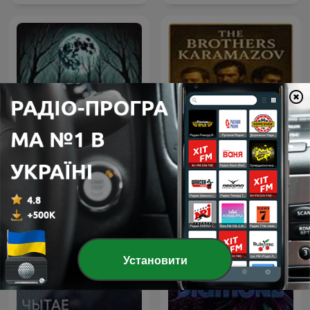
The Brothers Karamazov
Horror Stories
by Fyodor Dostoyevsky
Установити