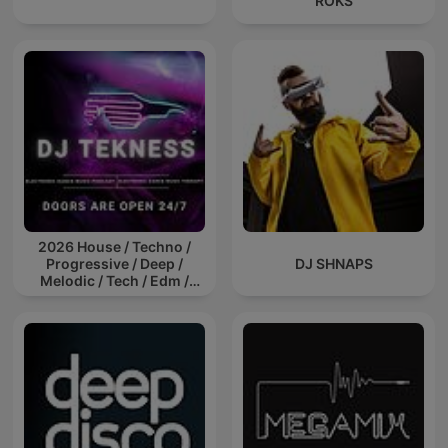
ROKS
2026 House / Techno /
Progressive / Deep /
DJ SHNAPS
Melodic / Tech / Edm /
Afro / ibiza DJ Mix / Set /
Podcast / Electronic
Dance Musi