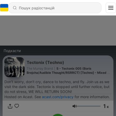
Подкасти
Tectonix (Techno)
The Murray Brand
|
5 - Tectonix 005 (Boris
Brejcha/Audible Thought/RSRRCT) [Techno] - Mixed by
Kindrum
Don't worry, don't cry, dance to techno, and fly. Join us as we
visit the dark side. Tectonix is stopped until further notice, but
do not stress, WE WILL RETURN SOON!
Hosted on Acast. See
acast.com/privacy
for more information.
1
x
Гучність